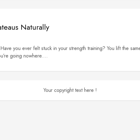
teaus Naturally
ave you ever felt stuck in your strength training? You lift the sam
ou’re going nowhere....
Your copyright text here !