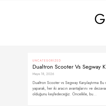
Skip
to
G
content
UNCATEGORIZED
Dualtron Scooter Vs Segway Ka
Mayıs 18, 2026
Dualtron Scooter vs Segway Karşılaştırma Bu 
yaparak, her iki aracın avantajlarını ve dezav
olduğunu keşfedeceğiz. Öncelikle, bu...