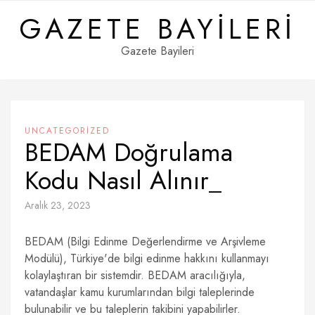
Skip
GAZETE BAYILERI
to
content
Gazete Bayileri
UNCATEGORIZED
BEDAM Doğrulama
Kodu Nasıl Alınır_
Aralık 23, 2023
BEDAM (Bilgi Edinme Değerlendirme ve Arşivleme
Modülü), Türkiye'de bilgi edinme hakkını kullanmayı
kolaylaştıran bir sistemdir. BEDAM aracılığıyla,
vatandaşlar kamu kurumlarından bilgi taleplerinde
bulunabilir ve bu taleplerin takibini yapabilirler.