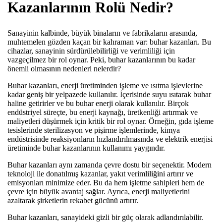
Kazanlarının Rolü Nedir?
Sanayinin kalbinde, büyük binaların ve fabrikaların arasında,
muhtemelen gözden kaçan bir kahraman var: buhar kazanları. Bu
cihazlar, sanayinin sürdürülebilirliği ve verimliliği için
vazgeçilmez bir rol oynar. Peki, buhar kazanlarının bu kadar
önemli olmasının nedenleri nelerdir?
Buhar kazanları, enerji üretiminden işleme ve ısıtma işlevlerine
kadar geniş bir yelpazede kullanılır. İçerisinde suyu ısıtarak buhar
haline getirirler ve bu buhar enerji olarak kullanılır. Birçok
endüstriyel süreçte, bu enerji kaynağı, üretkenliği artırmak ve
maliyetleri düşürmek için kritik bir rol oynar. Örneğin, gıda işleme
tesislerinde sterilizasyon ve pişirme işlemlerinde, kimya
endüstrisinde reaksiyonların hızlandırılmasında ve elektrik enerjisi
üretiminde buhar kazanlarının kullanımı yaygındır.
Buhar kazanları aynı zamanda çevre dostu bir seçenektir. Modern
teknoloji ile donatılmış kazanlar, yakıt verimliliğini artırır ve
emisyonları minimize eder. Bu da hem işletme sahipleri hem de
çevre için büyük avantaj sağlar. Ayrıca, enerji maliyetlerini
azaltarak şirketlerin rekabet gücünü artırır.
Buhar kazanları, sanayideki gizli bir güç olarak adlandırılabilir.