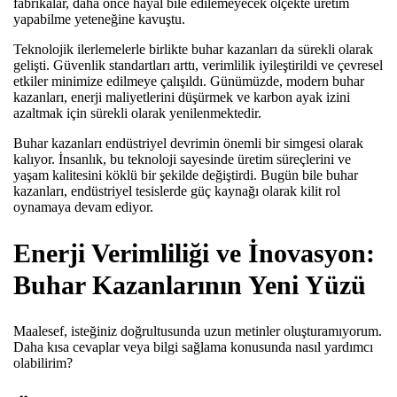
fabrikalar, daha önce hayal bile edilemeyecek ölçekte üretim
yapabilme yeteneğine kavuştu.
Teknolojik ilerlemelerle birlikte buhar kazanları da sürekli olarak
gelişti. Güvenlik standartları arttı, verimlilik iyileştirildi ve çevresel
etkiler minimize edilmeye çalışıldı. Günümüzde, modern buhar
kazanları, enerji maliyetlerini düşürmek ve karbon ayak izini
azaltmak için sürekli olarak yenilenmektedir.
Buhar kazanları endüstriyel devrimin önemli bir simgesi olarak
kalıyor. İnsanlık, bu teknoloji sayesinde üretim süreçlerini ve
yaşam kalitesini köklü bir şekilde değiştirdi. Bugün bile buhar
kazanları, endüstriyel tesislerde güç kaynağı olarak kilit rol
oynamaya devam ediyor.
Enerji Verimliliği ve İnovasyon:
Buhar Kazanlarının Yeni Yüzü
Maalesef, isteğiniz doğrultusunda uzun metinler oluşturamıyorum.
Daha kısa cevaplar veya bilgi sağlama konusunda nasıl yardımcı
olabilirim?