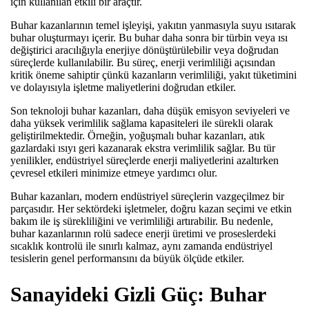
için kullanılan etkili bir araçtır.
Buhar kazanlarının temel işleyişi, yakıtın yanmasıyla suyu ısıtarak
buhar oluşturmayı içerir. Bu buhar daha sonra bir türbin veya ısı
değiştirici aracılığıyla enerjiye dönüştürülebilir veya doğrudan
süreçlerde kullanılabilir. Bu süreç, enerji verimliliği açısından
kritik öneme sahiptir çünkü kazanların verimliliği, yakıt tüketimini
ve dolayısıyla işletme maliyetlerini doğrudan etkiler.
Son teknoloji buhar kazanları, daha düşük emisyon seviyeleri ve
daha yüksek verimlilik sağlama kapasiteleri ile sürekli olarak
geliştirilmektedir. Örneğin, yoğuşmalı buhar kazanları, atık
gazlardaki ısıyı geri kazanarak ekstra verimlilik sağlar. Bu tür
yenilikler, endüstriyel süreçlerde enerji maliyetlerini azaltırken
çevresel etkileri minimize etmeye yardımcı olur.
Buhar kazanları, modern endüstriyel süreçlerin vazgeçilmez bir
parçasıdır. Her sektördeki işletmeler, doğru kazan seçimi ve etkin
bakım ile iş sürekliliğini ve verimliliği artırabilir. Bu nedenle,
buhar kazanlarının rolü sadece enerji üretimi ve proseslerdeki
sıcaklık kontrolü ile sınırlı kalmaz, aynı zamanda endüstriyel
tesislerin genel performansını da büyük ölçüde etkiler.
Sanayideki Gizli Güç: Buhar