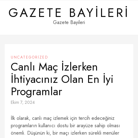
Skip
GAZETE BAYILERI
to
content
Gazete Bayileri
UNCATEGORIZED
Canlı Maç İzlerken
İhtiyacınız Olan En İyi
Programlar
Ekim 7, 2024
İlk olarak, canlı maç izlemek için tercih edeceğiniz
programların kullanıcı dostu bir arayüze sahip olması
önemli. Düşünün ki, bir maçı izlerken sürekli menüler