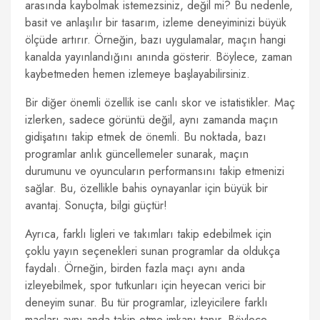
arasında kaybolmak istemezsiniz, değil mi? Bu nedenle,
basit ve anlaşılır bir tasarım, izleme deneyiminizi büyük
ölçüde artırır. Örneğin, bazı uygulamalar, maçın hangi
kanalda yayınlandığını anında gösterir. Böylece, zaman
kaybetmeden hemen izlemeye başlayabilirsiniz.
Bir diğer önemli özellik ise canlı skor ve istatistikler. Maç
izlerken, sadece görüntü değil, aynı zamanda maçın
gidişatını takip etmek de önemli. Bu noktada, bazı
programlar anlık güncellemeler sunarak, maçın
durumunu ve oyuncuların performansını takip etmenizi
sağlar. Bu, özellikle bahis oynayanlar için büyük bir
avantaj. Sonuçta, bilgi güçtür!
Ayrıca, farklı ligleri ve takımları takip edebilmek için
çoklu yayın seçenekleri sunan programlar da oldukça
faydalı. Örneğin, birden fazla maçı aynı anda
izleyebilmek, spor tutkunları için heyecan verici bir
deneyim sunar. Bu tür programlar, izleyicilere farklı
maçları aynı anda takip etme imkanı tanır. Böylece,