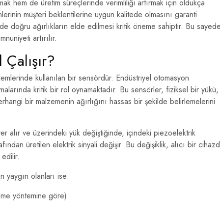
ak hem de üretim süreçlerinde verimliliği artırmak için oldukça
nlerinin müşteri beklentilerine uygun kalitede olmasını garanti
de doğru ağırlıkların elde edilmesi kritik öneme sahiptir. Bu sayede
uniyeti artırılır.
 Çalışır?
işlemlerinde kullanılan bir sensördür. Endüstriyel otomasyon
alarında kritik bir rol oynamaktadır. Bu sensörler, fiziksel bir yükü,
herhangi bir malzemenin ağırlığını hassas bir şekilde belirlemelerini
r alır ve üzerindeki yük değiştiğinde, içindeki piezoelektrik
ndan üretilen elektrik sinyali değişir. Bu değişiklik, alıcı bir cihaz
edilir.
 en yaygın olanları ise:
leme yöntemine göre)