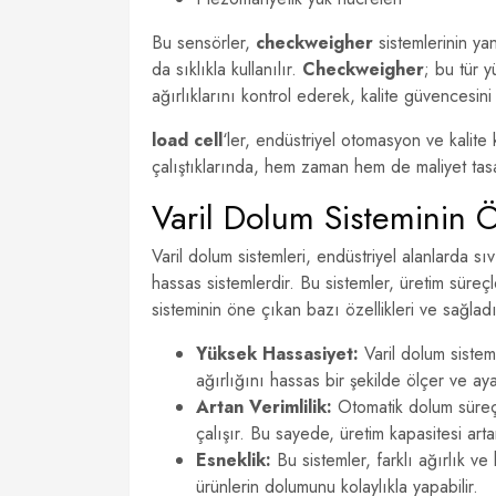
Bu sensörler,
checkweigher
sistemlerinin ya
da sıklıkla kullanılır.
Checkweigher
; bu tür y
ağırlıklarını kontrol ederek, kalite güvencesin
load cell
‘ler, endüstriyel otomasyon ve kalite
çalıştıklarında, hem zaman hem de maliyet tasarr
Varil Dolum Sisteminin Öz
Varil dolum sistemleri, endüstriyel alanlarda sıv
hassas sistemlerdir. Bu sistemler, üretim süreçl
sisteminin öne çıkan bazı özellikleri ve sağlad
Yüksek Hassasiyet:
Varil dolum sistem
ağırlığını hassas bir şekilde ölçer ve aya
Artan Verimlilik:
Otomatik dolum süreçl
çalışır. Bu sayede, üretim kapasitesi arta
Esneklik:
Bu sistemler, farklı ağırlık ve
ürünlerin dolumunu kolaylıkla yapabilir.