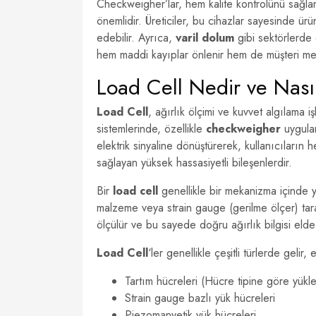
Checkweigher’lar, hem kalite kontrolünü sağlam
önemlidir. Üreticiler, bu cihazlar sayesinde ürü
edebilir. Ayrıca,
varil dolum
gibi sektörlerde 
hem maddi kayıplar önlenir hem de müşteri memn
Load Cell Nedir ve Nasıl
Load Cell
, ağırlık ölçimi ve kuvvet algılama 
sistemlerinde, özellikle
checkweigher
uygulam
elektrik sinyaline dönüştürerek, kullanıcıların 
sağlayan yüksek hassasiyetli bileşenlerdir.
Bir
load cell
genellikle bir mekanizma içinde ye
malzeme veya strain gauge (gerilme ölçer) tarafı
ölçülür ve bu sayede doğru ağırlık bilgisi elde 
Load Cell
‘ler genellikle çeşitli türlerde gelir,
Tartım hücreleri (Hücre tipine göre yük
Strain gauge bazlı yük hücreleri
Piezomanyetik yük hücreleri