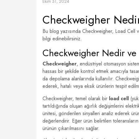
Ekim 31, 2024
Checkweigher Nedir 
Bu blog yazısında Checkweigher, Load Cell ve Va
bilgi edinebilirsiniz.
Checkweigher Nedir ve N
Checkweigher
, endüstriyel otomasyon sisteml
hassas bir şekilde kontrol etmek amacıyla tasar
da depolama alanlarında kullanılır. Checkweigher
ederek, hatalı veya eksik ürünlerin tespit edilm
Checkweigher, temel olarak bir
load cell
(yük 
tartıldığında oluşan ağırlık değişimlerini elektri
ünitesi, gönderilen sinyalleri analiz ederek ür
değerlendirir. Eğer ürün belirtilen toleransları
ürünün çıkarılmasını sağlar.