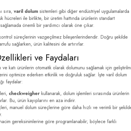
nı sıra,
varil dolum
sistemleri gibi diğer endüstriyel uygulamalarda
ük hücreleri ile birlikte, bir üretim hattında ürünlerin standart
i sağlamada önemli bir yardımcı olarak öne çıkar.
 kontrol süreçlerinin vazgeçilmez bileşenlerindendir. Doğru şekilde
ufu sağlarken, ürün kalitesini de artırırlar.
ellikleri ve Faydaları
ı ve katı ürünlerin otomatik olarak dolumunu sağlamak için geliştirilm
erini optimize ederken etkinlik ve doğruluk sağlar. İşte varil dolum
ığı faydalar:
leri,
checkweigher
kullanarak, dolum işlemleri sırasında ürünlerin
rlar. Bu, ürün kayıplarını en aza indirir.
eri, manuel dolum süreçlerine göre daha hızlı ve verimli bir şekild
r.
 hacim gereksinimlerine göre programlanabilir; böylece farklı