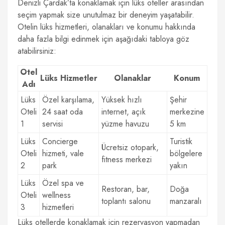
Denizli Çardak’ta konaklamak için lüks oteller arasından
seçim yapmak size unutulmaz bir deneyim yaşatabilir.
Otelin lüks hizmetleri, olanakları ve konumu hakkında
daha fazla bilgi edinmek için aşağıdaki tabloya göz
atabilirsiniz:
Otel
Lüks Hizmetler
Olanaklar
Konum
Adı
Lüks
Özel karşılama,
Yüksek hızlı
Şehir
Oteli
24 saat oda
internet, açık
merkezine
1
servisi
yüzme havuzu
5 km
Lüks
Concierge
Turistik
Ücretsiz otopark,
Oteli
hizmeti, vale
bölgelere
fitness merkezi
2
park
yakın
Lüks
Özel spa ve
Restoran, bar,
Doğa
Oteli
wellness
toplantı salonu
manzaralı
3
hizmetleri
Lüks otellerde konaklamak için rezervasyon yapmadan