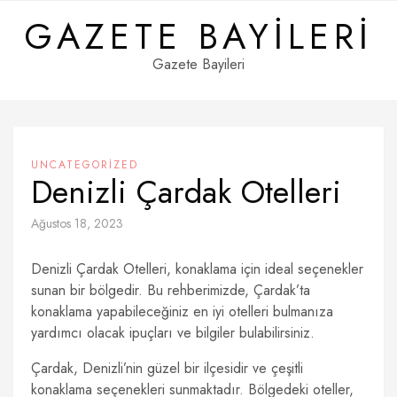
Skip
GAZETE BAYILERI
to
content
Gazete Bayileri
UNCATEGORIZED
Denizli Çardak Otelleri
Ağustos 18, 2023
Denizli Çardak Otelleri, konaklama için ideal seçenekler
sunan bir bölgedir. Bu rehberimizde, Çardak’ta
konaklama yapabileceğiniz en iyi otelleri bulmanıza
yardımcı olacak ipuçları ve bilgiler bulabilirsiniz.
Çardak, Denizli’nin güzel bir ilçesidir ve çeşitli
konaklama seçenekleri sunmaktadır. Bölgedeki oteller,