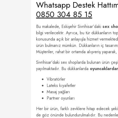
Whatsapp Destek Hattımı
0850 304 85 15
Bu makalede, Eskişehir Sivrihisar’daki
sex sho
bilgi verilecektir. Ayrıca, bu tür dükkanların to
konusunda açık bir anlayışla hizmet vermekted
ürün bulmanız mümkün. Dükkanların iç tasarımı v
Müşteriler, rahat bir ortamda alışveriş yaparak, 
Sivrihisar’daki sex shoplarda bulunan ürün çeşitl
yayılmaktadır. Bu dükkanlarda
oyuncaklarda
Vibratörler
Lateks kıyafetler
Masaj yağları
Partner oyunları
Her bir ürün, farklı zevklere hitap edecek şekil
de göz önünde bulundurulmalıdır. Bu nedenle, g