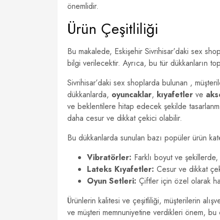
önemlidir.
Ürün Çeşitliliği
Bu makalede, Eskişehir Sivrihisar’daki sex sho
bilgi verilecektir. Ayrıca, bu tür dükkanların to
Sivrihisar’daki sex shoplarda bulunan , müşteri
dükkanlarda,
oyuncaklar
,
kıyafetler
ve
aks
ve beklentilere hitap edecek şekilde tasarlanmış
daha cesur ve dikkat çekici olabilir.
Bu dükkanlarda sunulan bazı popüler ürün kateg
Vibratörler:
Farklı boyut ve şekillerde
Lateks Kıyafetler:
Cesur ve dikkat çeki
Oyun Setleri:
Çiftler için özel olarak h
Ürünlerin kalitesi ve çeşitliliği, müşterilerin al
ve müşteri memnuniyetine verdikleri önem, bu d