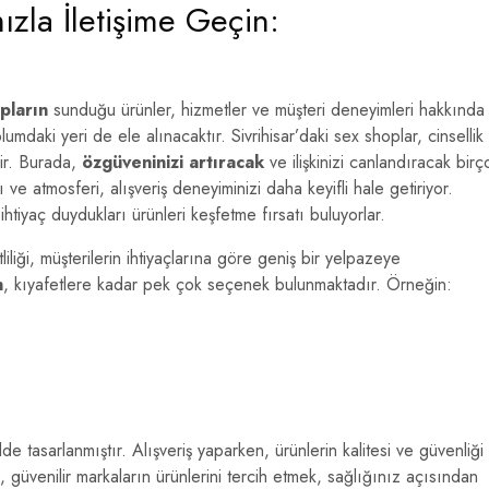
zla İletişime Geçin:
pların
sunduğu ürünler, hizmetler ve müşteri deneyimleri hakkında
plumdaki yeri de ele alınacaktır. Sivrihisar’daki sex shoplar, cinsellik
ir. Burada,
özgüveninizi artıracak
ve ilişkinizi canlandıracak birç
e atmosferi, alışveriş deneyiminizi daha keyifli hale getiriyor.
ihtiyaç duydukları ürünleri keşfetme fırsatı buluyorlar.
iliği, müşterilerin ihtiyaçlarına göre geniş bir yelpazeye
n
, kıyafetlere kadar pek çok seçenek bulunmaktadır. Örneğin:
de tasarlanmıştır. Alışveriş yaparken, ürünlerin kalitesi ve güvenliği
üvenilir markaların ürünlerini tercih etmek, sağlığınız açısından