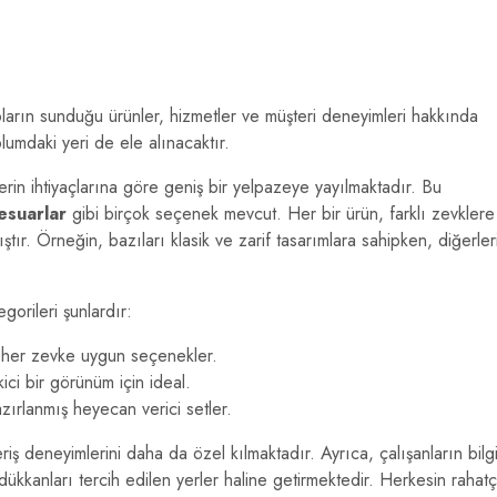
pların sunduğu ürünler, hizmetler ve müşteri deneyimleri hakkında
plumdaki yeri de ele alınacaktır.
lerin ihtiyaçlarına göre geniş bir yelpazeye yayılmaktadır. Bu
esuarlar
gibi birçok seçenek mevcut. Her bir ürün, farklı zevklere
tır. Örneğin, bazıları klasik ve zarif tasarımlara sahipken, diğerler
orileri şunlardır:
, her zevke uygun seçenekler.
ci bir görünüm için ideal.
azırlanmış heyecan verici setler.
ışveriş deneyimlerini daha da özel kılmaktadır. Ayrıca, çalışanların bilgi
ükkanları tercih edilen yerler haline getirmektedir. Herkesin rahat