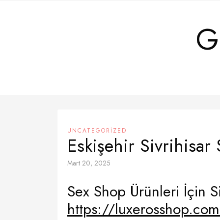
Skip
to
G
content
UNCATEGORIZED
Eskişehir Sivrihisar
Mart 20, 2025
Sex Shop Ürünleri İçin Si
https://luxerosshop.co