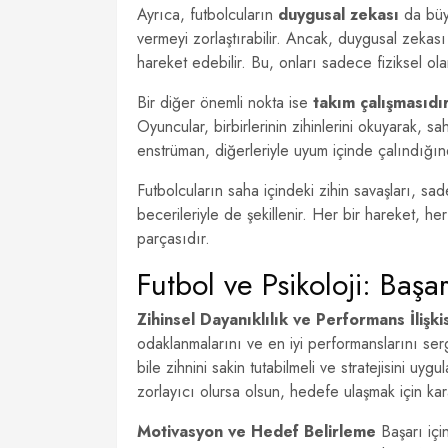
Ayrıca, futbolcuların
duygusal zekası
da büyü
vermeyi zorlaştırabilir. Ancak, duygusal zekası
hareket edebilir. Bu, onları sadece fiziksel ola
Bir diğer önemli nokta ise
takım çalışmasıdı
Oyuncular, birbirlerinin zihinlerini okuyarak, s
enstrüman, diğerleriyle uyum içinde çalındığı
Futbolcuların saha içindeki zihin savaşları, sa
becerileriyle de şekillenir. Her bir hareket, her b
parçasıdır.
Futbol ve Psikoloji: Başa
Zihinsel Dayanıklılık ve Performans İlişkis
odaklanmalarını ve en iyi performanslarını ser
bile zihnini sakin tutabilmeli ve stratejisini u
zorlayıcı olursa olsun, hedefe ulaşmak için kar
Motivasyon ve Hedef Belirleme
Başarı içi