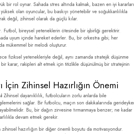
k bir rol oynar. Sahada stres altında kalmak, bazen en iyi kararlar
 yüksek olan oyuncular, bu baskıyı yönetebilir ve soğukkanlılıkla
rak değil, zihinsel olarak da güçlü kılar.
r
. Futbol, bireysel yeteneklerin ötesinde bir işbirliği gerektirir.
ahada uyum içinde hareket ederler. Bu, bir orkestra gibi; her
nda mükemmel bir melodi oluşturur.
dece fiziksel yetenekleriyle değil, aynı zamanda stratejik düşünme
ir karar, rakipleri alt etmek için titizlikle düşünülmüş bir stratejinin
rı İçin Zihinsel Hazırlığın Önemi
i
Zihinsel dayanıklılık, futbolcuların zorlu anlarda bile
gilemelerini sağlar. Bir futbolcu, maçın son dakikalarında gerideyke
ygulayabilmelidir. Bu, bir dağın zirvesine tırmanmaya benzer; ne kadar
arlılıkla devam etmek gerekir.
n zihinsel hazırlığın bir diğer önemli boyutu da motivasyondur.