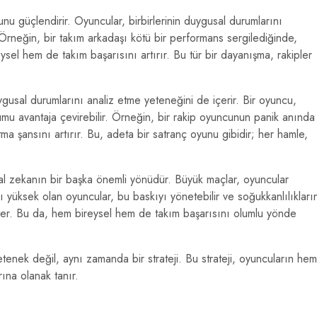
nu güçlendirir. Oyuncular, birbirlerinin duygusal durumlarını
. Örneğin, bir takım arkadaşı kötü bir performans sergilediğinde,
sel hem de takım başarısını artırır. Bu tür bir dayanışma, rakipler
ygusal durumlarını analiz etme yeteneğini de içerir. Bir oyuncu,
urumu avantaja çevirebilir. Örneğin, bir rakip oyuncunun panik anında
ma şansını artırır. Bu, adeta bir satranç oyunu gibidir; her hamle,
al zekanın bir başka önemli yönüdür. Büyük maçlar, oyuncular
 yüksek olan oyuncular, bu baskıyı yönetebilir ve soğukkanlılıkları
irler. Bu da, hem bireysel hem de takım başarısını olumlu yönde
enek değil, aynı zamanda bir strateji. Bu strateji, oyuncuların hem
rına olanak tanır.