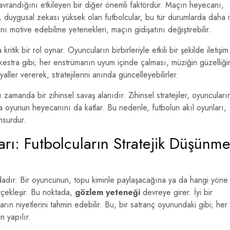
davrandığını etkileyen bir diğer önemli faktördür. Maçın heyecanı,
 duygusal zekası yüksek olan futbolcular, bu tür durumlarda daha i
rını motive edebilme yetenekleri, maçın gidişatını değiştirebilir.
ritik bir rol oynar. Oyuncuların birbirleriyle etkili bir şekilde iletişim
rkestra gibi; her enstrümanın uyum içinde çalması, müziğin güzelliği
nyaller vererek, stratejilerini anında güncelleyebilirler.
zamanda bir zihinsel savaş alanıdır. Zihinsel stratejiler, oyuncuları
 oyunun heyecanını da katlar. Bu nedenle, futbolun akıl oyunları,
nsurdur.
arı: Futbolcuların Stratejik Düşünm
ndadır. Bir oyuncunun, topu kiminle paylaşacağına ya da hangi yöne
rçekleşir. Bu noktada,
gözlem yeteneği
devreye girer. İyi bir
ların niyetlerini tahmin edebilir. Bu, bir satranç oyunundaki gibi; her
n yapılır.