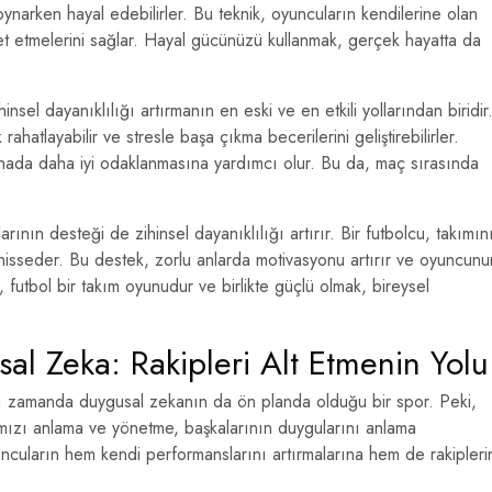
oynarken hayal edebilirler. Bu teknik, oyuncuların kendilerine olan
et etmelerini sağlar. Hayal gücünüzü kullanmak, gerçek hayatta da
insel dayanıklılığı artırmanın en eski ve en etkili yollarından biridir
ahatlayabilir ve stresle başa çıkma becerilerini geliştirebilirler.
ahada daha iyi odaklanmasına yardımcı olur. Bu da, maç sırasında
arının desteği de zihinsel dayanıklılığı artırır. Bir futbolcu, takımın
hisseder. Bu destek, zorlu anlarda motivasyonu artırır ve oyuncunu
 futbol bir takım oyunudur ve birlikte güçlü olmak, bireysel
l Zeka: Rakipleri Alt Etmenin Yolu
ynı zamanda duygusal zekanın da ön planda olduğu bir spor. Peki,
mızı anlama ve yönetme, başkalarının duygularını anlama
ncuların hem kendi performanslarını artırmalarına hem de rakipleri