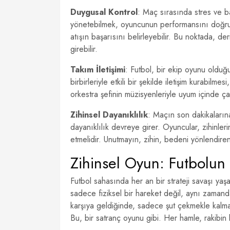
Duygusal Kontrol
: Maç sırasında stres ve b
yönetebilmek, oyuncunun performansını doğruda
atışın başarısını belirleyebilir. Bu noktada, d
girebilir.
Takım İletişimi
: Futbol, bir ekip oyunu olduğu
birbirleriyle etkili bir şekilde iletişim kurabil
orkestra şefinin müzisyenleriyle uyum içinde ç
Zihinsel Dayanıklılık
: Maçın son dakikalarına
dayanıklılık devreye girer. Oyuncular, zihinle
etmelidir. Unutmayın, zihin, bedeni yönlendiren
Zihinsel Oyun: Futbolun
Futbol sahasında her an bir strateji savaşı ya
sadece fiziksel bir hareket değil, aynı zamand
karşıya geldiğinde, sadece şut çekmekle kalma
Bu, bir satranç oyunu gibi. Her hamle, rakibin