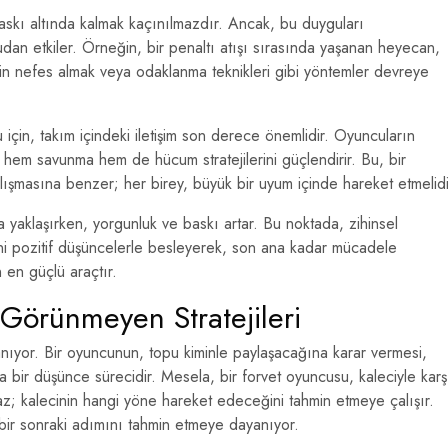
askı altında kalmak kaçınılmazdır. Ancak, bu duyguları
n etkiler. Örneğin, bir penaltı atışı sırasında yaşanan heyecan,
erin nefes almak veya odaklanma teknikleri gibi yöntemler devreye
 için, takım içindeki iletişim son derece önemlidir. Oyuncuların
mesi, hem savunma hem de hücum stratejilerini güçlendirir. Bu, bir
alışmasına benzer; her birey, büyük bir uyum içinde hareket etmelidi
 yaklaşırken, yorgunluk ve baskı artar. Bu noktada, zihinsel
rini pozitif düşüncelerle besleyerek, son ana kadar mücadele
 en güçlü araçtır.
 Görünmeyen Stratejileri
şanıyor. Bir oyuncunun, topu kiminle paylaşacağına karar vermesi,
a bir düşünce sürecidir. Mesela, bir forvet oyuncusu, kaleciyle karş
z; kalecinin hangi yöne hareket edeceğini tahmin etmeye çalışır.
 bir sonraki adımını tahmin etmeye dayanıyor.