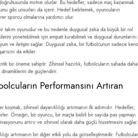
er doğrultusunda motive olurlar. Bu hedefler, sadece maç kazanmak
umu gibi unsurları da içerir. Hedef belirlemek, oyuncuların
birer sporcu olmalarına yardımcı olur.
ir takım oyunudur ve bu nedenle duygusal zeka da büyük bir rol
kilerini yönetebilmek için empati kurabilmeli ve duygusal durumlarını
 uyum ve iletişim sağlar. Duygusal zeka, bir futbolcunun sadece kend
rısını da etkiler.
 kritik bir öneme sahiptir. Zihinsel hazırlık, futbolcuların sahada daha
dinamiklerini de güçlendirir.
tbolcuların Performansını Artıran
ler koymak, zihinsel dayanıklılığı artırmanın ilk adımıdır. Hedefler,
rler. Örneğin, bir oyuncu, bir maçta belirli bir sayıda pas yapmayı
vasyonunu artırır ve zihinsel olarak daha güçlü hissetmesini sağlar.
lılığı artırmanın bir diğer etkili yolu da görselleştirmedir. Futbolcular