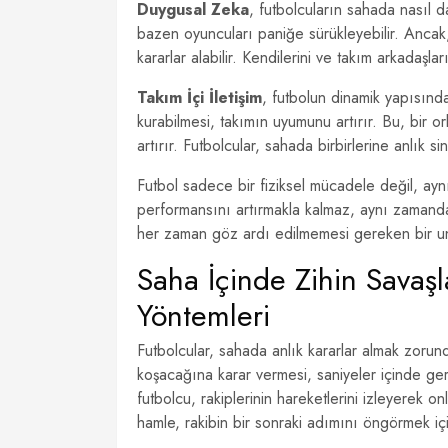
Duygusal Zeka
, futbolcuların sahada nasıl 
bazen oyuncuları paniğe sürükleyebilir. Ancak,
kararlar alabilir. Kendilerini ve takım arkadaşla
Takım İçi İletişim
, futbolun dinamik yapısında k
kurabilmesi, takımın uyumunu artırır. Bu, bir o
artırır. Futbolcular, sahada birbirlerine anlık si
Futbol sadece bir fiziksel mücadele değil, aynı 
performansını artırmakla kalmaz, aynı zamanda
her zaman göz ardı edilmemesi gereken bir u
Saha İçinde Zihin Savaşl
Yöntemleri
Futbolcular, sahada anlık kararlar almak zoru
koşacağına karar vermesi, saniyeler içinde ge
futbolcu, rakiplerinin hareketlerini izleyerek on
hamle, rakibin bir sonraki adımını öngörmek içi