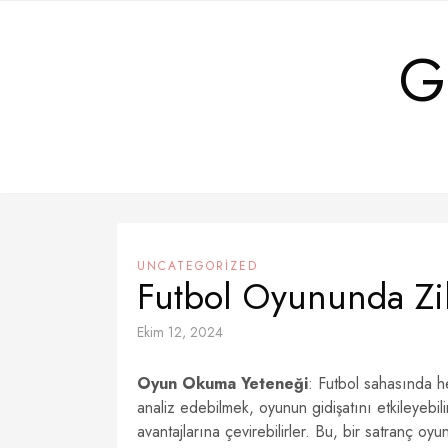
Skip
to
G
content
UNCATEGORIZED
Futbol Oyununda Zihi
Ekim 12, 2024
Oyun Okuma Yeteneği
: Futbol sahasında he
analiz edebilmek, oyunun gidişatını etkileyebilir
avantajlarına çevirebilirler. Bu, bir satranç oy