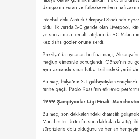
damgasını vuran ve futbolseverlerin hafızasın
İstanbul'daki Atatürk Olimpiyat Stadı'nda oyna
oldu. İlk yarıda 3-0 geride olan Liverpool, ik
ve sonrasında penaltı atışlarında AC Milan'ı m
kez daha gözler önüne serdi.
Brezilya'da oynanan bu final maçı, Almanya'nın
mağlup etmesiyle sonuçlandı. Götze'nin bu g
aynı zamanda onun futbol tarihindeki yerini de 
Bu maç, İtalya'nın 3-1 galibiyetiyle sonuçlandı
tarihe geçti. Paolo Rossi'nin etkileyici perfo
1999 Şampiyonlar Ligi Finali: Manchest
Bu maç, son dakikalarındaki dramatik gelişmele
Manchester United’ın son dakikalarda attığı i
sürprizlerle dolu olduğunu ve her an her şeyin 