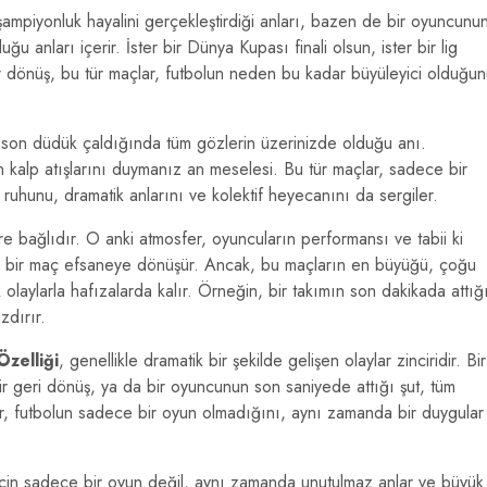
ampiyonluk hayalini gerçekleştirdiği anları, bazen de bir oyuncunu
 anları içerir. İster bir Dünya Kupası finali olsun, ister bir lig
 dönüş, bu tür maçlar, futbolun neden bu kadar büyüleyici olduğu
 son düdük çaldığında tüm gözlerin üzerinizde olduğu anı.
n kalp atışlarını duymanız an meselesi. Bu tür maçlar, sadece bir
ruhunu, dramatik anlarını ve kolektif heyecanını da sergiler.
re bağlıdır. O anki atmosfer, oyuncuların performansı ve tabii ki
e bir maç efsaneye dönüşür. Ancak, bu maçların en büyüğü, çoğu
aylarla hafızalarda kalır. Örneğin, bir takımın son dakikada attığ
zdırır.
zelliği
, genellikle dramatik bir şekilde gelişen olaylar zinciridir. Bir
r geri dönüş, ya da bir oyuncunun son saniyede attığı şut, tüm
lar, futbolun sadece bir oyun olmadığını, aynı zamanda bir duygular
 için sadece bir oyun değil, aynı zamanda unutulmaz anlar ve büyük