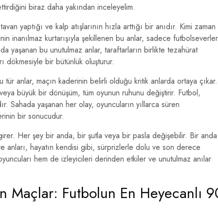
ttirdiğini biraz daha yakından inceleyelim.
van yaptığı ve kalp atışlarının hızla arttığı bir anıdır. Kimi zaman
nin inanılmaz kurtarışıyla şekillenen bu anlar, sadece futbolseverler
da yaşanan bu unutulmaz anlar, taraftarların birlikte tezahürat
ı dökmesiyle bir bütünlük oluşturur.
 tür anlar, maçın kaderinin belirli olduğu kritik anlarda ortaya çıkar.
 veya büyük bir dönüşüm, tüm oyunun ruhunu değiştirir. Futbol,
dır. Sahada yaşanan her olay, oyuncuların yıllarca süren
rinin bir sonucudur.
er. Her şey bir anda, bir şutla veya bir pasla değişebilir. Bir anda
e anları, hayatın kendisi gibi, sürprizlerle dolu ve son derece
m oyuncuları hem de izleyicileri derinden etkiler ve unutulmaz anılar
en Maçlar: Futbolun En Heyecanlı 9