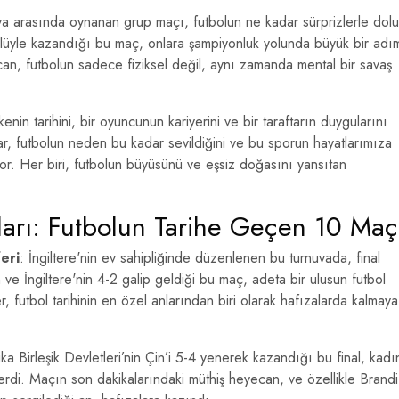
 arasında oynanan grup maçı, futbolun ne kadar sürprizlerle dolu
lüyle kazandığı bu maç, onlara şampiyonluk yolunda büyük bir adı
an, futbolun sadece fiziksel değil, aynı zamanda mental bir savaş
enin tarihini, bir oyuncunun kariyerini ve bir taraftarın duygularını
ar, futbolun neden bu kadar sevildiğini ve bu sporun hayatlarımıza
or. Her biri, futbolun büyüsünü ve eşsiz doğasını yansıtan
arı: Futbolun Tarihe Geçen 10 Maç
eri
: İngiltere'nin ev sahipliğinde düzenlenen bu turnuvada, final
ve İngiltere'nin 4-2 galip geldiği bu maç, adeta bir ulusun futbol
er, futbol tarihinin en özel anlarından biri olarak hafızalarda kalmaya
ka Birleşik Devletleri’nin Çin’i 5-4 yenerek kazandığı bu final, kadı
erdi. Maçın son dakikalarındaki müthiş heyecan, ve özellikle Brandi