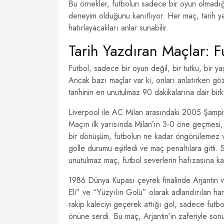
Bu örnekler, futbolun sadece bir oyun olmadığ
deneyim olduğunu kanıtlıyor. Her maç, tarih ya
hatırlayacakları anlar sunabilir.
Tarih Yazdıran Maçlar: 
Futbol, sadece bir oyun değil, bir tutku, bir y
Ancak bazı maçlar var ki, onları anlatırken gözl
tarihinin en unutulmaz 90 dakikalarına dair bir
Liverpool ile AC Milan arasındaki 2005 Şampiyo
Maçın ilk yarısında Milan’ın 3-0 öne geçmesi,
bir dönüşüm, futbolun ne kadar öngörülemez ve 
golle durumu eşitledi ve maç penaltılara gitti. 
unutulmaz maç, futbol severlerin hafızasına ka
1986 Dünya Kupası çeyrek finalinde Arjantin v
Eli” ve “Yüzyılın Golü” olarak adlandırılan hare
rakip kaleciyi geçerek attığı gol, sadece fut
önüne serdi. Bu maç, Arjantin’in zaferiyle sonu