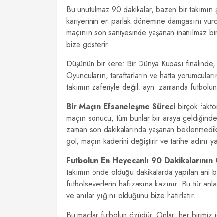
Bu unutulmaz 90 dakikalar, bazen bir takımın ş
kariyerinin en parlak dönemine damgasını vurduğu
maçının son saniyesinde yaşanan inanılmaz bir
bize gösterir.
Düşünün bir kere: Bir Dünya Kupası finalinde,
Oyuncuların, taraftarların ve hatta yorumcuları
takımın zaferiyle değil, aynı zamanda futbolun 
Bir Maçın Efsaneleşme Süreci
birçok faktö
maçın sonucu, tüm bunlar bir araya geldiğind
zaman son dakikalarında yaşanan beklenmedik ol
gol, maçın kaderini değiştirir ve tarihe adını ya
Futbolun En Heyecanlı 90 Dakikalarının Ö
takımın önde olduğu dakikalarda yapılan ani bi
futbolseverlerin hafızasına kazınır. Bu tür an
ve anılar yığını olduğunu bize hatırlatır.
Bu maçlar futbolun özüdür. Onlar, her birimiz