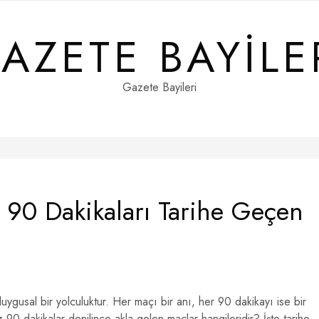
AZETE BAYILE
Gazete Bayileri
 90 Dakikaları Tarihe Geçen
ygusal bir yolculuktur. Her maçı bir anı, her 90 dakikayı ise bir
0 dakikalar denilince akla gelen maçlar hangileridir? İşte tarihe