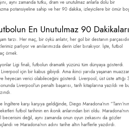
ını, aynı zamanda tutku, dram ve unutulmaz anlarla dolu bir
zma potansiyeline sahip ve her 90 dakika, izleyicilere bir ömür bo
Futbolun En Unutulmaz 90 Dakikalar
aşam tarzı. Her maç, bir öykü anlatır, her gol bir destanın parçasıdır
erimiz parlıyor ve anılarımızda derin izler bırakıyor. İşte, futbol
kaç örnek.
nlar Ligi finali, futbolun dramatik yüzünü tüm dünyaya gösterdi.
 Liverpool için bir kabus gibiydi. Ama ikinci yarıda yaşanan muazz
heyecan verici olabileceğini gösterdi. Liverpool, üst üste attığı 
Sonunda Liverpool’un penaltı başarısı, tarih kitaplarına yazıldı ve b
zındı.
e İngiltere karşı karşıya geldiğinde, Diego Maradona’nın “Tanrı’nı
ketleri futbol tarihinin en ikonik anlarından biri oldu. Maradona’nın
bol becerisini değil, aynı zamanda onun oyun zekasını da gözler
çlandı ve Maradona’nın adını tarihe altın harflerle yazdırdı.