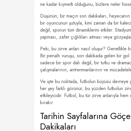
ne kadar kıymetli olduğunu, bizlere neler hisse
Düşünün, bir maçın son dakikaları, heyecanın ta
bir oyuncunun şutuyla, kimi zaman da bir kaleci
değil, sporun tüm dinamiklerini etkiler. Stadyum
yapması, zafer çığlıkları atması veya gözyaşlar
Peki, bu zirve anları nasıl oluşur? Genellikle bu
Bir penaltı vuruşu, son dakikada gelen bir gol
sadece bir spor dalı değil, bir tutku ve drama
çalışmalarının, antrenmanlarının ve mücadelele
Ve işte bu noktada, futbolun büyüsü devreye gir
her şey farklı görünür; bu yüzden futbolun zirv
etkileyicidir. Futbol, bu tür zirve anlarıyla he
bırakır.
Tarihin Sayfalarına Göç
Dakikaları