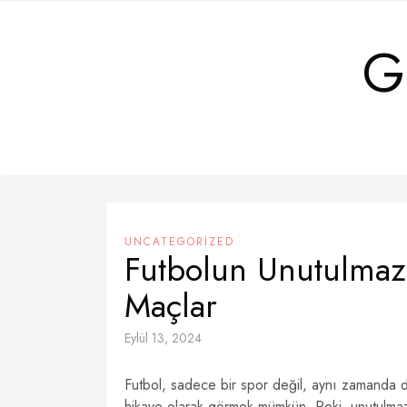
Skip
to
G
content
UNCATEGORIZED
Futbolun Unutulmaz
Maçlar
Eylül 13, 2024
Futbol, sadece bir spor değil, aynı zamanda du
hikaye olarak görmek mümkün. Peki, unutulmaz 9