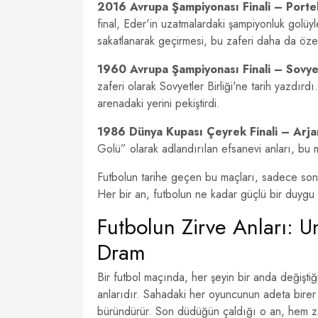
2016 Avrupa Şampiyonası Finali – Portek
final, Eder'in uzatmalardaki şampiyonluk golüy
sakatlanarak geçirmesi, bu zaferi daha da özel
1960 Avrupa Şampiyonası Finali – Sovyetl
zaferi olarak Sovyetler Birliği'ne tarih yazdırd
arenadaki yerini pekiştirdi.
1986 Dünya Kupası Çeyrek Finali – Arjant
Golü” olarak adlandırılan efsanevi anları, bu ma
Futbolun tarihe geçen bu maçları, sadece sonuç
Her bir an, futbolun ne kadar güçlü bir duyg
Futbolun Zirve Anları: 
Dram
Bir futbol maçında, her şeyin bir anda değiştiğ
anlarıdır. Sahadaki her oyuncunun adeta birer
büründürür. Son düdüğün çaldığı o an, hem zaf