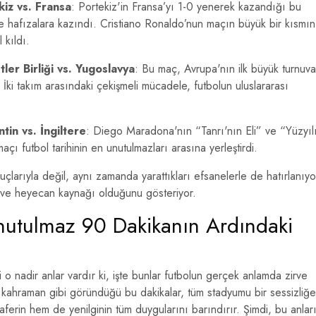
iz vs. Fransa
: Portekiz'in Fransa’yı 1-0 yenerek kazandığı bu
le hafızalara kazındı. Cristiano Ronaldo’nun maçın büyük bir kısmın
 kıldı.
er Birliği vs. Yugoslavya
: Bu maç, Avrupa'nın ilk büyük turnuva
ı. İki takım arasındaki çekişmeli mücadele, futbolun uluslararası
in vs. İngiltere
: Diego Maradona'nın “Tanrı'nın Eli” ve “Yüzyıl
çı futbol tarihinin en unutulmazları arasına yerleştirdi.
larıyla değil, aynı zamanda yarattıkları efsanelerle de hatırlanıyo
u ve heyecan kaynağı olduğunu gösteriyor.
Unutulmaz 90 Dakikanın Ardındaki
i o nadir anlar vardır ki, işte bunlar futbolun gerçek anlamda zirve
 kahraman gibi göründüğü bu dakikalar, tüm stadyumu bir sessizliğe
erin hem de yenilginin tüm duygularını barındırır. Şimdi, bu anlar