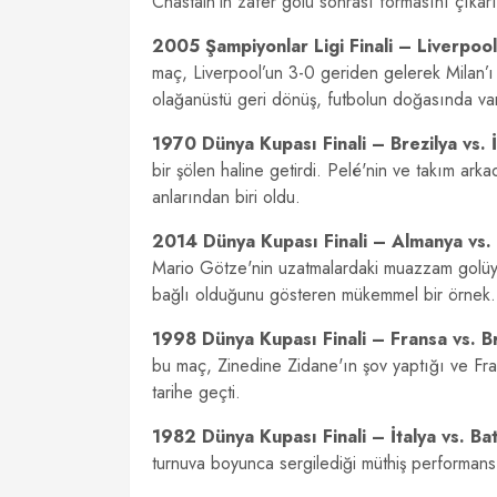
Chastain’in zafer golü sonrası formasını çıkarı
2005 Şampiyonlar Ligi Finali – Liverpool
maç, Liverpool’un 3-0 geriden gelerek Milan’ı 
olağanüstü geri dönüş, futbolun doğasında va
1970 Dünya Kupası Finali – Brezilya vs. İ
bir şölen haline getirdi. Pelé'nin ve takım arka
anlarından biri oldu.
2014 Dünya Kupası Finali – Almanya vs. 
Mario Götze'nin uzatmalardaki muazzam golüyle
bağlı olduğunu gösteren mükemmel bir örnek.
1998 Dünya Kupası Finali – Fransa vs. Br
bu maç, Zinedine Zidane'ın şov yaptığı ve Fran
tarihe geçti.
1982 Dünya Kupası Finali – İtalya vs. Ba
turnuva boyunca sergilediği müthiş performansı