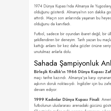
1974 Dünya Kupası'nda Almanya ile Yugoslavya
olduğunu gösterdi. Almanya’nın son dakika go
attırdı. Maçın son anlarında yaşanan bu heyec
olduğunu da kanıtladı.
Futbol, sadece bir oyundan ibaret değil; bir ülk
şekillendiren bir deneyim. Tarih yazan bu maçl
kattığı anlamı bir kez daha gözler önüne seriy
unutulmaz anlarla dolu.
Sahada Şampiyonluk Anl
Birleşik Krallık'ın 1966 Dünya Kupası Zaf
maçı tarihe kazındı. Almanya'ya karşı oynanan 
aşkının doruk noktasıydı. İngilizler için bu zaf
devam ediyor.
1999 Kadınlar Dünya Kupası Finali
: Ameri
futbolunun uluslararası arenadaki gücünü göst