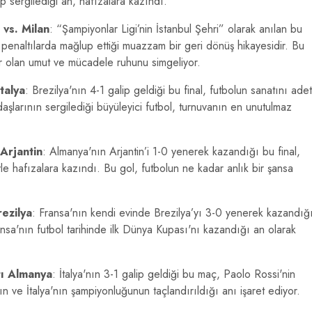
p sergilediği an, hafızalara kazındı.
 vs. Milan
: “Şampiyonlar Ligi’nin İstanbul Şehri” olarak anılan bu
penaltılarda mağlup ettiği muazzam bir geri dönüş hikayesidir. Bu
r olan umut ve mücadele ruhunu simgeliyor.
talya
: Brezilya'nın 4-1 galip geldiği bu final, futbolun sanatını ade
daşlarının sergilediği büyüleyici futbol, turnuvanın en unutulmaz
Arjantin
: Almanya'nın Arjantin’i 1-0 yenerek kazandığı bu final,
 hafızalara kazındı. Bu gol, futbolun ne kadar anlık bir şansa
ezilya
: Fransa'nın kendi evinde Brezilya’yı 3-0 yenerek kazandığ
sa'nın futbol tarihinde ilk Dünya Kupası'nı kazandığı an olarak
tı Almanya
: İtalya'nın 3-1 galip geldiği bu maç, Paolo Rossi'nin
n ve İtalya'nın şampiyonluğunun taçlandırıldığı anı işaret ediyor.