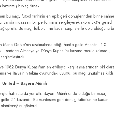
a kazınmış birkaç örnek.
nan bu maç, futbol tarihinin en epik geri dönüşlerinden birine sahn
inci yarıda muazzam bir performans sergileyerek skoru 3-3'e getirdi
ağlup etti. Bu maç, futbolun ne kadar sürprizlerle dolu olduğunu bi
 Mario Götze'nin uzatmalarda attığı harika golle Arjantin'i 1-0
olü, sadece Almanya'ya Dünya Kupası'nı kazandırmakla kalmadı,
sağlamlaştırdı.
 ve 1982 Dünya Kupası'nın en etkileyici karşılaşmalarından biri olar
rmansı ve İtalya'nın takım oyunundaki uyumu, bu maçı unutulmaz kıldı
er United – Bayern Münih
riyle hafızalarda yer etti. Bayern Münih önde olduğu bir maçı,
ki golle 2-1 kazandı. Bu muhteşem geri dönüş, futbolun ne kadar
olabileceğini gösterdi.