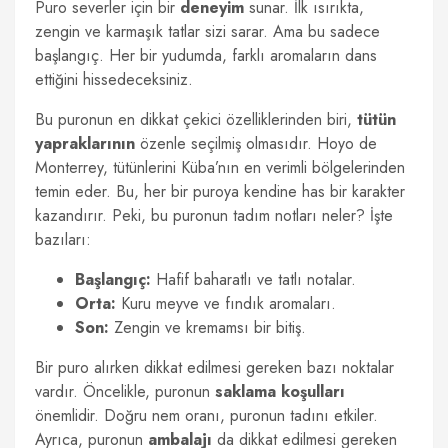
Puro severler için bir
deneyim
sunar. İlk ısırıkta,
zengin ve karmaşık tatlar sizi sarar. Ama bu sadece
başlangıç. Her bir yudumda, farklı aromaların dans
ettiğini hissedeceksiniz.
Bu puronun en dikkat çekici özelliklerinden biri,
tütün
yapraklarının
özenle seçilmiş olmasıdır. Hoyo de
Monterrey, tütünlerini Küba’nın en verimli bölgelerinden
temin eder. Bu, her bir puroya kendine has bir karakter
kazandırır. Peki, bu puronun tadım notları neler? İşte
bazıları:
Başlangıç:
Hafif baharatlı ve tatlı notalar.
Orta:
Kuru meyve ve fındık aromaları.
Son:
Zengin ve kremamsı bir bitiş.
Bir puro alırken dikkat edilmesi gereken bazı noktalar
vardır. Öncelikle, puronun
saklama koşulları
önemlidir. Doğru nem oranı, puronun tadını etkiler.
Ayrıca, puronun
ambalajı
da dikkat edilmesi gereken