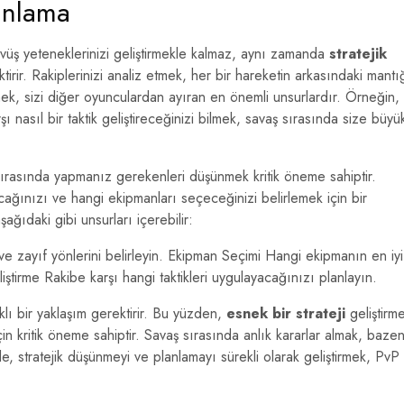
anlama
üş yeteneklerinizi geliştirmekle kalmaz, aynı zamanda
stratejik
tirir. Rakiplerinizi analiz etmek, her bir hareketin arkasındaki mantı
mek, sizi diğer oyunculardan ayıran en önemli unsurlardır. Örneğin,
rşı nasıl bir taktik geliştireceğinizi bilmek, savaş sırasında size büyü
ırasında yapmanız gerekenleri düşünmek kritik öneme sahiptir.
cağınızı ve hangi ekipmanları seçeceğinizi belirlemek için bir
aşağıdaki gibi unsurları içerebilir:
ve zayıf yönlerini belirleyin. Ekipman Seçimi Hangi ekipmanın en iyi
ştirme Rakibe karşı hangi taktikleri uygulayacağınızı planlayın.
klı bir yaklaşım gerektirir. Bu yüzden,
esnek bir strateji
geliştirm
çin kritik öneme sahiptir. Savaş sırasında anlık kararlar almak, baze
, stratejik düşünmeyi ve planlamayı sürekli olarak geliştirmek, PvP