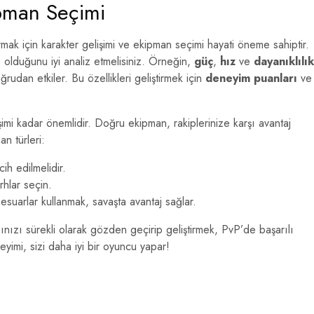
ipman Seçimi
ak için karakter gelişimi ve ekipman seçimi hayati öneme sahiptir.
p olduğunu iyi analiz etmelisiniz. Örneğin,
güç
,
hız
ve
dayanıklılık
ğrudan etkiler. Bu özellikleri geliştirmek için
deneyim puanları
ve
imi kadar önemlidir. Doğru ekipman, rakiplerinize karşı avantaj
n türleri:
ih edilmelidir.
hlar seçin.
esuarlar kullanmak, savaşta avantaj sağlar.
nınızı sürekli olarak gözden geçirip geliştirmek, PvP’de başarılı
yimi, sizi daha iyi bir oyuncu yapar!