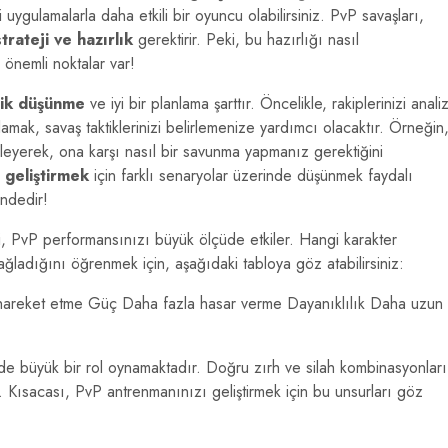
yi uygulamalarla daha etkili bir oyuncu olabilirsiniz. PvP savaşları,
trateji ve hazırlık
gerektirir. Peki, bu hazırlığı nasıl
önemli noktalar var!
jik düşünme
ve iyi bir planlama şarttır. Öncelikle, rakiplerinizi anali
lamak, savaş taktiklerinizi belirlemenize yardımcı olacaktır. Örneğin
mleyerek, ona karşı nasıl bir savunma yapmanız gerektiğini
i geliştirmek
için farklı senaryolar üzerinde düşünmek faydalı
indedir!
i, PvP performansınızı büyük ölçüde etkiler. Hangi karakter
ağladığını öğrenmek için, aşağıdaki tabloya göz atabilirsiniz:
 hareket etme Güç Daha fazla hasar verme Dayanıklılık Daha uzun
e büyük bir rol oynamaktadır. Doğru zırh ve silah kombinasyonları
iniz. Kısacası, PvP antrenmanınızı geliştirmek için bu unsurları göz