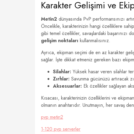
Karakter Gelişimi ve Ek
Metin2
dünyasında PvP performansınızı artırm
Öncelikle, karakterinizin hangi özelliklere sahi
gibi temel özellikler, savaşlardaki başarınızı do
gelişim noktaları
kullanmalısınız.
Ayrıca, ekipman seçimi de en az karakter geliş
sağlar. İşte dikkat etmeniz gereken bazı ekipma
Silahlar:
Yüksek hasar veren silahlar terc
Zırhlar:
Savunma gücünüzü artıracak zır
Aksesuarlar:
Ek özellikler sağlayan aks
Kısacası, karakterinizin özelliklerini ve ekipma
olmanın anahtarıdır. Unutmayın, her savaş dene
pvp metin2
1-120 pvp serverler