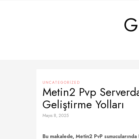
Skip
to
G
content
UNCATEGORIZED
Metin2 Pvp Serverd
Geliştirme Yolları
Mayıs 8, 2025
Bu makalede, Metin2 PvP sunucularında Pv