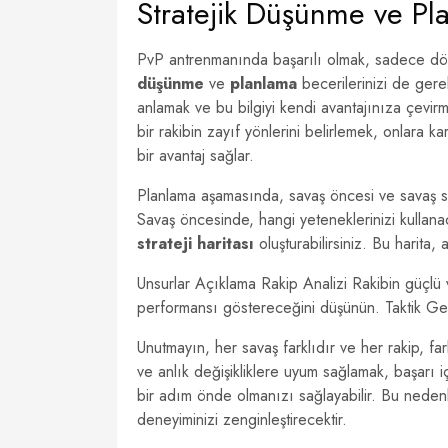
Stratejik Düşünme ve Pl
PvP antrenmanında başarılı olmak, sadece döv
düşünme
ve
planlama
becerilerinizi de gerek
anlamak ve bu bilgiyi kendi avantajınıza çevir
bir rakibin zayıf yönlerini belirlemek, onlara ka
bir avantaj sağlar.
Planlama aşamasında, savaş öncesi ve savaş s
Savaş öncesinde, hangi yeteneklerinizi kullana
strateji haritası
oluşturabilirsiniz. Bu harita, 
Unsurlar Açıklama Rakip Analizi Rakibin güçlü 
performansı göstereceğini düşünün. Taktik Geli
Unutmayın, her savaş farklıdır ve her rakip, far
ve anlık değişikliklere uyum sağlamak, başarı i
bir adım önde olmanızı sağlayabilir. Bu nedenle
deneyiminizi zenginleştirecektir.