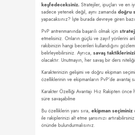
keşfedeceksiniz.
Stratejiler, ipuçları ve en i
sadece yetenek değil, aynı zamanda
doğru s
yapacaksınız? İşte burada devreye giren bazı 
PvP antrenmanında başarılı olmak için
strate
etmelisiniz. Onların güçlü ve zayıf yönlerini an
rakibinizin hangi becerileri kullandığını gözle
belirleyebilirsiniz. Ayrıca,
savaş taktikleriniz
olacaktır. Unutmayın, her savaş bir ders niteliğ
Karakterinizin gelişimi ve doğru ekipman seçim
özelliklerinin ve ekipmanların PvP’de avantaj s
Karakter Özelliği Avantajı Hız Rakipten önce
süre savaşabilme
Bu özelliklerin yanı sıra,
ekipman seçiminiz
d
ile rakiplerinizi alt etme şansınızı artırabilirs
önünde bulundurmalısınız.