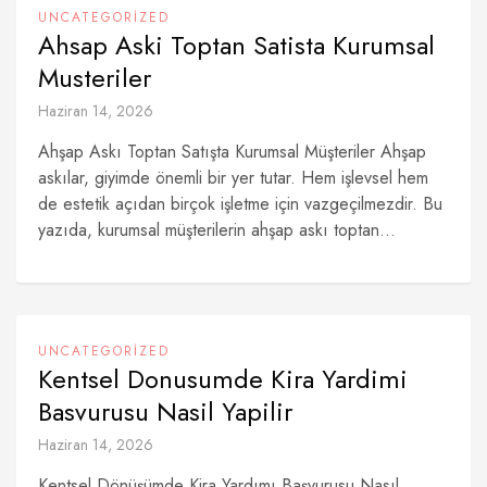
UNCATEGORIZED
Ahsap Aski Toptan Satista Kurumsal
Musteriler
Haziran 14, 2026
Ahşap Askı Toptan Satışta Kurumsal Müşteriler Ahşap
askılar, giyimde önemli bir yer tutar. Hem işlevsel hem
de estetik açıdan birçok işletme için vazgeçilmezdir. Bu
yazıda, kurumsal müşterilerin ahşap askı toptan...
UNCATEGORIZED
Kentsel Donusumde Kira Yardimi
Basvurusu Nasil Yapilir
Haziran 14, 2026
Kentsel Dönüşümde Kira Yardımı Başvurusu Nasıl