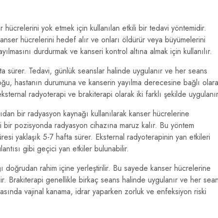
ücrelerini yok etmek için kullanılan etkili bir tedavi yöntemidir.
 kanser hücrelerini hedef alır ve onları öldürür veya büyümelerini
ayılmasını durdurmak ve kanseri kontrol altına almak için kullanılır.
fta sürer. Tedavi, günlük seanslar halinde uygulanır ve her seans
oğu, hastanın durumuna ve kanserin yayılma derecesine bağlı olar
ksternal radyoterapi ve brakiterapi olarak iki farklı şekilde uygulanır
dan bir radyasyon kaynağı kullanılarak kanser hücrelerine
irli bir pozisyonda radyasyon cihazına maruz kalır. Bu yöntem
esi yaklaşık 5-7 hafta sürer. Eksternal radyoterapinin yan etkileri
antısı gibi geçici yan etkiler bulunabilir.
oğrudan rahim içine yerleştirilir. Bu sayede kanser hücrelerine
lir. Brakiterapi genellikle birkaç seans halinde uygulanır ve her sea
rasında vajinal kanama, idrar yaparken zorluk ve enfeksiyon riski