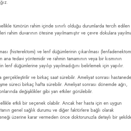
ağız.
ellikle tümörün rahim içinde sınırlı olduğu durumlarda tercih edilen
leri rahim duvarının ötesine yayılmamıştır ve çevre dokulara yayılm
ması (histerektomi) ve lenf düğümlerinin çıkarılması (lenfadenektom
in ana tedavi yöntemidir ve rahmin tamamının veya bir kısmının
in lenf düğümlerine yayılıp yayılmadığını belirlemek için yapılır.
 gerçekleştirilir ve birkaç saat sürebilir. Ameliyat sonrası hastaned
eşme süreci birkaç hafta sürebilir. Ameliyat sonrası dönemde ağrı,
larında değişiklikler gibi yan etkiler görülebilir.
llikle etkili bir seçenek olabilir. Ancak her hasta için en uygun
tanın genel sağlık durumu ve diğer faktörlere bağlı olarak
eçeneği üzerine karar vermeden önce doktorunuzla detaylı bir şekild