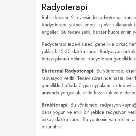
Radyoterapi
Rahim kanseri 2. evresinde radyoterapi, kanser h
Radyoterapi, yüksek enerjili ışınlar kullanarak
engeller. Bu tedavi şekli, kanser hücrelerinin y
Radyoterapi tedavi süreci genellikle birkaç ha
yaklaşık 15-30 dakika sürer. Radyasyon onkol
tedavi planını belirler. Radyoterapi genellikle e
Eksternal Radyoterapi:
Bu yöntemde, dışarı
radyasyon verilir. Tedavi süresince hasta, bel
genellikle haftada 5 gün uygulanır ve tedavi sür
arasında yorgunluk, ciltte kızarıklık ve mide bul
Brakiterapi:
Bu yöntemde, radyasyon kaynağı d
daha yoğun ve etkili bir şekilde radyasyon veri
birkaç dakika sürer. Bu yöntemin yan etkileri a
bulunabilir.