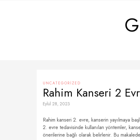
Skip
to
G
content
UNCATEGORIZED
Rahim Kanseri 2 Evr
Eylül 28, 2023
Rahim kanseri 2. evre, kanserin yayılmaya başl
2. evre tedavisinde kullanılan yöntemler, kan
önerilerine bağlı olarak belirlenir. Bu makaled