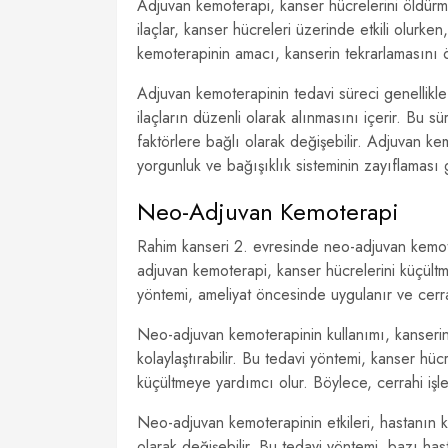
Adjuvan kemoterapi, kanser hücrelerini öldürme
ilaçlar, kanser hücreleri üzerinde etkili olurk
kemoterapinin amacı, kanserin tekrarlamasını 
Adjuvan kemoterapinin tedavi süreci genellikle
ilaçların düzenli olarak alınmasını içerir. Bu s
faktörlere bağlı olarak değişebilir. Adjuvan ke
yorgunluk ve bağışıklık sisteminin zayıflaması g
Neo-Adjuvan Kemoterapi
Rahim kanseri 2. evresinde neo-adjuvan kemote
adjuvan kemoterapi, kanser hücrelerini küçültm
yöntemi, ameliyat öncesinde uygulanır ve cerrahi
Neo-adjuvan kemoterapinin kullanımı, kanserin y
kolaylaştırabilir. Bu tedavi yöntemi, kanser hüc
küçültmeye yardımcı olur. Böylece, cerrahi iş
Neo-adjuvan kemoterapinin etkileri, hastanın 
olarak değişebilir. Bu tedavi yöntemi, bazı has