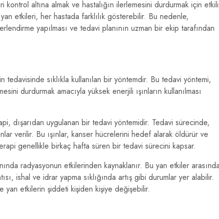
kontrol altına almak ve hastalığın ilerlemesini durdurmak için etkili
an etkileri, her hastada farklılık gösterebilir. Bu nedenle,
erlendirme yapılması ve tedavi planının uzman bir ekip tarafından
n tedavisinde sıklıkla kullanılan bir yöntemdir. Bu tedavi yöntemi,
sini durdurmak amacıyla yüksek enerjili ışınların kullanılması
pi, dışarıdan uygulanan bir tedavi yöntemidir. Tedavi sürecinde,
lar verilir. Bu ışınlar, kanser hücrelerini hedef alarak öldürür ve
api genellikle birkaç hafta süren bir tedavi sürecini kapsar.
lanında radyasyonun etkilerinden kaynaklanır. Bu yan etkiler arasınd
tısı, ishal ve idrar yapma sıklığında artış gibi durumlar yer alabilir.
 yan etkilerin şiddeti kişiden kişiye değişebilir.