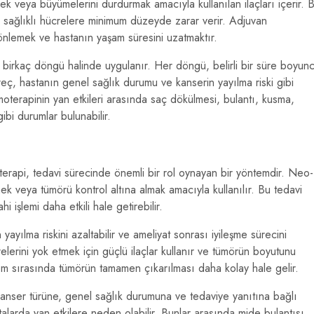
k veya büyümelerini durdurmak amacıyla kullanılan ilaçları içerir. 
en, sağlıklı hücrelere minimum düzeyde zarar verir. Adjuvan
önlemek ve hastanın yaşam süresini uzatmaktır.
 birkaç döngü halinde uygulanır. Her döngü, belirli bir süre boyun
üreç, hastanın genel sağlık durumu ve kanserin yayılma riski gibi
moterapinin yan etkileri arasında saç dökülmesi, bulantı, kusma,
ibi durumlar bulunabilir.
rapi, tedavi sürecinde önemli bir rol oynayan bir yöntemdir. Neo-
ek veya tümörü kontrol altına almak amacıyla kullanılır. Bu tedavi
 işlemi daha etkili hale getirebilir.
ayılma riskini azaltabilir ve ameliyat sonrası iyileşme sürecini
relerini yok etmek için güçlü ilaçlar kullanır ve tümörün boyutunu
lem sırasında tümörün tamamen çıkarılması daha kolay hale gelir.
kanser türüne, genel sağlık durumuna ve tedaviye yanıtına bağlı
talarda yan etkilere neden olabilir. Bunlar arasında mide bulantısı,