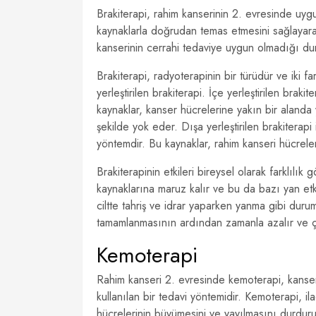
Brakiterapi, rahim kanserinin 2. evresinde uygu
kaynaklarla doğrudan temas etmesini sağlayarak
kanserinin cerrahi tedaviye uygun olmadığı duru
Brakiterapi, radyoterapinin bir türüdür ve iki far
yerleştirilen brakiterapi. İçe yerleştirilen braki
kaynaklar, kanser hücrelerine yakın bir alanda 
şekilde yok eder. Dışa yerleştirilen brakiterapi 
yöntemdir. Bu kaynaklar, rahim kanseri hücrele
Brakiterapinin etkileri bireysel olarak farklılık
kaynaklarına maruz kalır ve bu da bazı yan etki
ciltte tahriş ve idrar yaparken yanma gibi durum
tamamlanmasının ardından zamanla azalır ve ço
Kemoterapi
Rahim kanseri 2. evresinde kemoterapi, kanser 
kullanılan bir tedavi yöntemidir. Kemoterapi, il
hücrelerinin büyümesini ve yayılmasını durduru