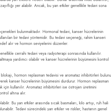
ayıflığı yer alabilir. Ancak, bu yan etkiler genellikle tedavi sona
çenekleri bulunmaktadır. Hormonal tedavi, kanser hücrelerinin
llanılan bir tedavi yöntemidir. Bu tedavi seçeneği, rahim kanseri
def alır ve hormon seviyelerini düzenler.
nellikle cerrahi tedavi veya radyoterapi sonrasında kullanılır.
altmaya yardımcı olabilir ve kanser hücrelerinin büyümesini kontrol
lokajı, hormon replasman tedavisi ve aromataz inhibitörleri bulunu
eyerek kanser hücrelerinin büyümesini durdurur. Hormon replasman
için kullanılır. Aromataz inhibitörleri ise östrojen üretimini
trol altına alır.
bilir. Bu yan etkiler arasında sıcak basmaları, kilo artışı, ruh hali
unabilir. Tedavi sürecindeki yan etkiler ve riskler, hastanın genel