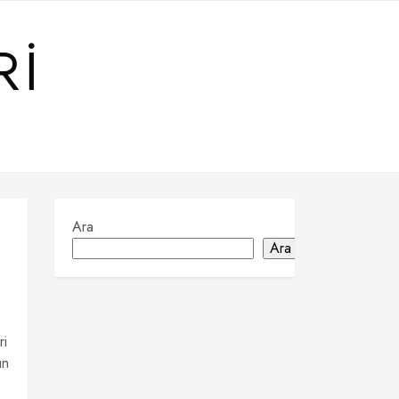
RI
Ara
Ara
ri
un