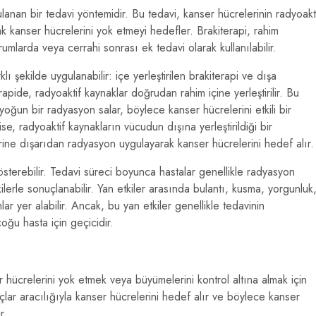
lanan bir tedavi yöntemidir. Bu tedavi, kanser hücrelerinin radyoakt
 kanser hücrelerini yok etmeyi hedefler. Brakiterapi, rahim
mlarda veya cerrahi sonrası ek tedavi olarak kullanılabilir.
klı şekilde uygulanabilir: içe yerleştirilen brakiterapi ve dışa
terapide, radyoaktif kaynaklar doğrudan rahim içine yerleştirilir. Bu
yoğun bir radyasyon salar, böylece kanser hücrelerini etkili bir
ise, radyoaktif kaynakların vücudun dışına yerleştirildiği bir
rine dışarıdan radyasyon uygulayarak kanser hücrelerini hedef alır.
 gösterebilir. Tedavi süreci boyunca hastalar genellikle radyasyon
lerle sonuçlanabilir. Yan etkiler arasında bulantı, kusma, yorgunluk
lar yer alabilir. Ancak, bu yan etkiler genellikle tedavinin
ğu hasta için geçicidir.
hücrelerini yok etmek veya büyümelerini kontrol altına almak için
açlar aracılığıyla kanser hücrelerini hedef alır ve böylece kanser
r.