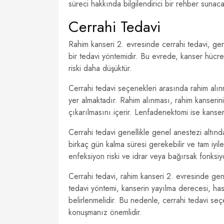
süreci hakkında bilgilendirici bir rehber sunac
Cerrahi Tedavi
Rahim kanseri 2. evresinde cerrahi tedavi, gen
bir tedavi yöntemidir. Bu evrede, kanser hücre
riski daha düşüktür.
Cerrahi tedavi seçenekleri arasında rahim alın
yer almaktadır. Rahim alınması, rahim kanserin
çıkarılmasını içerir. Lenfadenektomi ise kanser
Cerrahi tedavi genellikle genel anestezi altında
birkaç gün kalma süresi gerekebilir ve tam iyil
enfeksiyon riski ve idrar veya bağırsak fonksiyon
Cerrahi tedavi, rahim kanseri 2. evresinde gene
tedavi yöntemi, kanserin yayılma derecesi, has
belirlenmelidir. Bu nedenle, cerrahi tedavi s
konuşmanız önemlidir.