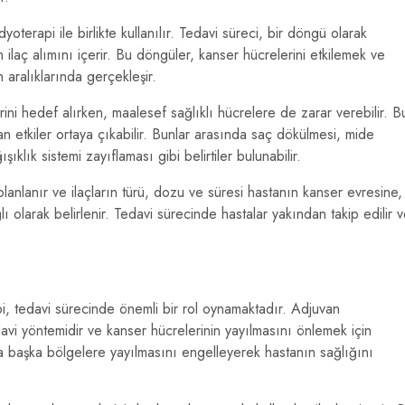
oterapi ile birlikte kullanılır. Tedavi süreci, bir döngü olarak
n ilaç alımını içerir. Bu döngüler, kanser hücrelerini etkilemek ve
 aralıklarında gerçekleşir.
rini hedef alırken, maalesef sağlıklı hücrelere de zarar verebilir. B
n etkiler ortaya çıkabilir. Bunlar arasında saç dökülmesi, mide
ıklık sistemi zayıflaması gibi belirtiler bulunabilir.
lanlanır ve ilaçların türü, dozu ve süresi hastanın kanser evresine,
 olarak belirlenir. Tedavi sürecinde hastalar yakından takip edilir 
, tedavi sürecinde önemli bir rol oynamaktadır. Adjuvan
avi yöntemidir ve kanser hücrelerinin yayılmasını önlemek için
tta başka bölgelere yayılmasını engelleyerek hastanın sağlığını