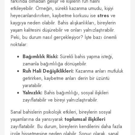
farkında olmadan gelişir ve kişilerin ruh halini
etkileyebilir. Örneğin, sürekli kazanma umudu, kişiyi
heyecanlandırırken, kaybetme korkusu ise
stres
ve
kaygıya neden olabilir. Bahis alışkanlıkları, bireylerin
yaşam kalitesini düşürebilir ve onları yalnızlaştırabilir.
Peki, bu durum nasıl gerçekleşiyor? İşte bazı önemli
noktalar:
Bağımlılık Riski:
Sürekli bahis yapma isteği,
zamanla bağımlılığa dönüşebilir.
Ruh Hali Değişiklikleri:
Kazanma anları mutluluk
getirirken, kaybetme anları derin bir üzüntü
yaratabilir.
Yalnızlık:
Bahis bağımlılığı, sosyal ilişkileri
zayıflatabilir ve bireyi yalnızlaştırabilir.
Sanal bahislerin psikolojik etkileri, bireylerin sosyal
yaşamlarına da yansıyarak
toplumsal ilişkileri
zayıflatabilir. Bu durum, bireylerin kendilerini daha fazla
izole hissetmesine neden olabilir. Sonuç olarak, sanal