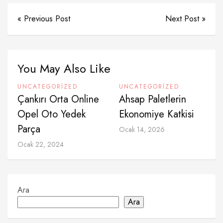
« Previous Post
Next Post »
You May Also Like
UNCATEGORIZED
UNCATEGORIZED
Çankırı Orta Online
Ahsap Paletlerin
Opel Oto Yedek
Ekonomiye Katkisi
Parça
Ocak 14, 2026
Ocak 22, 2024
Ara
Ara