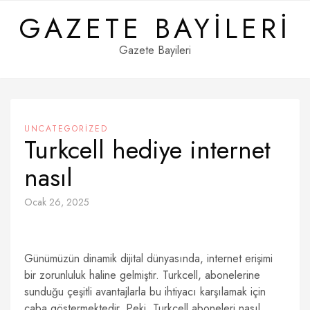
Skip
GAZETE BAYILERI
to
content
Gazete Bayileri
UNCATEGORIZED
Turkcell hediye internet
nasıl
Ocak 26, 2025
Günümüzün dinamik dijital dünyasında, internet erişimi
bir zorunluluk haline gelmiştir. Turkcell, abonelerine
sunduğu çeşitli avantajlarla bu ihtiyacı karşılamak için
çaba göstermektedir. Peki, Turkcell aboneleri nasıl