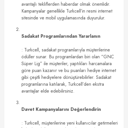
avantajlı tekliflerden haberdar olmak önemlidir.
Kampanyalar genellikle Turkcell’in resmi internet
sitesinde ve mobil uygulamasında duyurulur.
Sadakat Programlarından Yararlanın
: Turkcell, sadakat programlarıyla müşterilerine
ödüller sunar. Bu programlardan biri olan “GNC
Süper Lig” ile müşteriler, yaptıkları harcamalara
göre puan kazanır ve bu puanları hediye internet
gibi çeşitli hediyelere dönüştürebilirler. Sadakat
programlarına katılarak, Turkcell’den ekstra
avantajlar elde edebilirsiniz.
Davet Kampanyalarını Değerlendirin
: Turkcell, müşterilerine yeni kullanıcılar getirmeleri