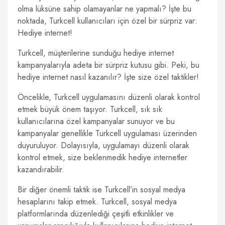
olma lüksüne sahip olamayanlar ne yapmalı? İşte bu
noktada, Turkcell kullanıcıları için özel bir sürpriz var:
Hediye internet!
Turkcell, müşterilerine sunduğu hediye internet
kampanyalarıyla adeta bir sürpriz kutusu gibi. Peki, bu
hediye internet nasıl kazanılır? İşte size özel taktikler!
Öncelikle, Turkcell uygulamasını düzenli olarak kontrol
etmek büyük önem taşıyor. Turkcell, sık sık
kullanıcılarına özel kampanyalar sunuyor ve bu
kampanyalar genellikle Turkcell uygulaması üzerinden
duyuruluyor. Dolayısıyla, uygulamayı düzenli olarak
kontrol etmek, size beklenmedik hediye internetler
kazandırabilir.
Bir diğer önemli taktik ise Turkcell’in sosyal medya
hesaplarını takip etmek. Turkcell, sosyal medya
platformlarında düzenlediği çeşitli etkinlikler ve