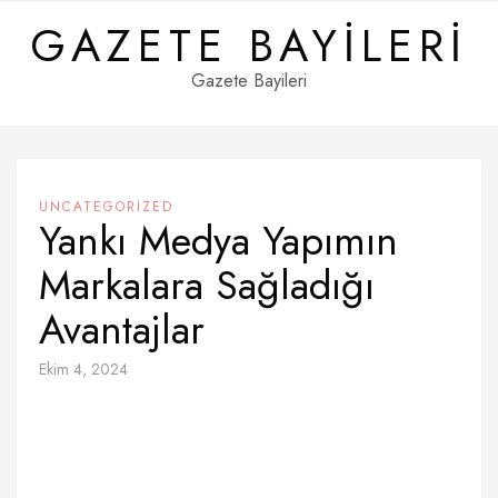
Skip
GAZETE BAYILERI
to
content
Gazete Bayileri
UNCATEGORIZED
Yankı Medya Yapımın
Markalara Sağladığı
Avantajlar
Ekim 4, 2024