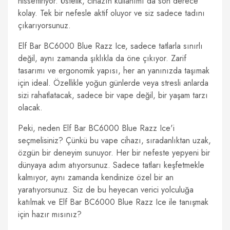
hissettiriyor. Üstelik, cihazın kullanımı da son derece
kolay. Tek bir nefesle aktif oluyor ve siz sadece tadını
çıkarıyorsunuz.
Elf Bar BC6000 Blue Razz Ice, sadece tatlarla sınırlı
değil, aynı zamanda şıklıkla da öne çıkıyor. Zarif
tasarımı ve ergonomik yapısı, her an yanınızda taşımak
için ideal. Özellikle yoğun günlerde veya stresli anlarda
sizi rahatlatacak, sadece bir vape değil, bir yaşam tarzı
olacak.
Peki, neden Elf Bar BC6000 Blue Razz Ice'i
seçmelisiniz? Çünkü bu vape cihazı, sıradanlıktan uzak,
özgün bir deneyim sunuyor. Her bir nefeste yepyeni bir
dünyaya adım atıyorsunuz. Sadece tatları keşfetmekle
kalmıyor, aynı zamanda kendinize özel bir an
yaratıyorsunuz. Siz de bu heyecan verici yolculuğa
katılmak ve Elf Bar BC6000 Blue Razz Ice ile tanışmak
için hazır mısınız?