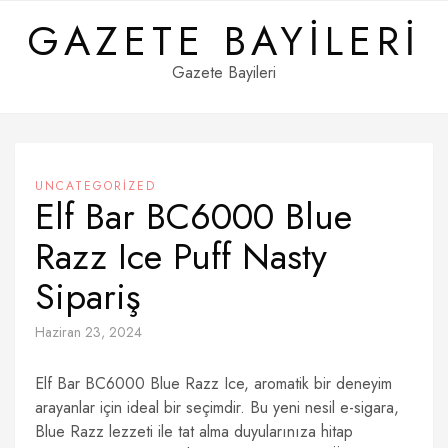
Skip
GAZETE BAYILERI
to
content
Gazete Bayileri
UNCATEGORIZED
Elf Bar BC6000 Blue
Razz Ice Puff Nasty
Sipariş
Haziran 23, 2024
Elf Bar BC6000 Blue Razz Ice, aromatik bir deneyim
arayanlar için ideal bir seçimdir. Bu yeni nesil e-sigara,
Blue Razz lezzeti ile tat alma duyularınıza hitap