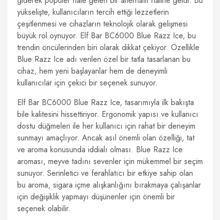
giderek popüler hale gelen bir alternatif haline geldi. Bu
yükselişte, kullanıcıların tercih ettiği lezzetlerin
çeşitlenmesi ve cihazların teknolojik olarak gelişmesi
büyük rol oynuyor. Elf Bar BC6000 Blue Razz Ice, bu
trendin öncülerinden biri olarak dikkat çekiyor. Özellikle
Blue Razz Ice adı verilen özel bir tatla tasarlanan bu
cihaz, hem yeni başlayanlar hem de deneyimli
kullanıcılar için çekici bir seçenek sunuyor.
Elf Bar BC6000 Blue Razz Ice, tasarımıyla ilk bakışta
bile kalitesini hissettiriyor. Ergonomik yapısı ve kullanıcı
dostu düğmeleri ile her kullanıcı için rahat bir deneyim
sunmayı amaçlıyor. Ancak asıl önemli olan özelliği, tat
ve aroma konusunda iddialı olması. Blue Razz Ice
aroması, meyve tadını sevenler için mükemmel bir seçim
sunuyor. Serinletici ve ferahlatıcı bir etkiye sahip olan
bu aroma, sigara içme alışkanlığını bırakmaya çalışanlar
için değişiklik yapmayı düşünenler için önemli bir
seçenek olabilir.