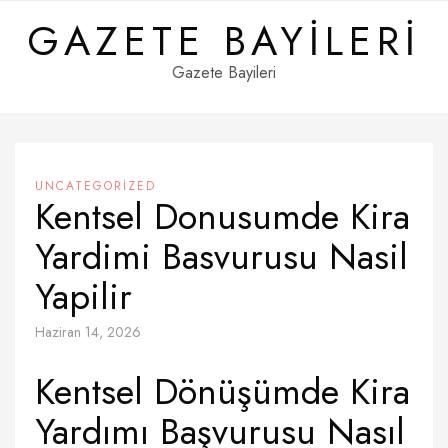
Skip
GAZETE BAYILERI
to
content
Gazete Bayileri
UNCATEGORIZED
Kentsel Donusumde Kira
Yardimi Basvurusu Nasil
Yapilir
Haziran 14, 2026
Kentsel Dönüşümde Kira
Yardımı Başvurusu Nasıl