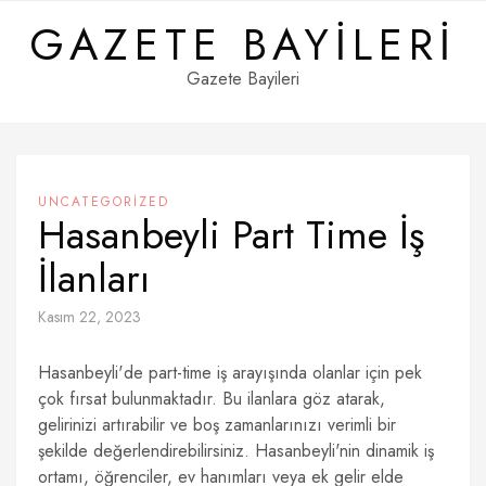
Skip
GAZETE BAYILERI
to
content
Gazete Bayileri
UNCATEGORIZED
Hasanbeyli Part Time İş
İlanları
Kasım 22, 2023
Hasanbeyli'de part-time iş arayışında olanlar için pek
çok fırsat bulunmaktadır. Bu ilanlara göz atarak,
gelirinizi artırabilir ve boş zamanlarınızı verimli bir
şekilde değerlendirebilirsiniz. Hasanbeyli'nin dinamik iş
ortamı, öğrenciler, ev hanımları veya ek gelir elde