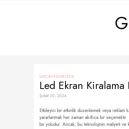
Skip
to
G
content
UNCATEGORIZED
Led Ekran Kiralama F
Şubat 20, 2024
Etkileyici bir etkinlik düzenlemek veya reklam
yararlanmak her zaman akıllıca bir seçenektir
bir yoludur. Ancak, bu teknolojinin maliyeti ve 