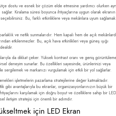
bütçe dostu ve esnek bir çözüm elde etmesine yardımcı olurken ay
 sağlar. Kiralama süresi boyunca ihtiyaçlarına uygun olarak ekranın
seçebilirsiniz. Bu, farklı etkinliklere veya mekânlara uyum sağlamak
 parlaklık ve netlik sunmalarıdır. Hem kapalı hem de açık mekânlar
larından etkilenmezler. Bu, açık hava etkinlikleri veya güneş ışığı
dealdir.
larıyla da dikkat çeker. Yüksek kontrast oranı ve geniş görüntülem
sel deneyim sunarlar. Bu özellikleri sayesinde, ürünlerinizi veya
de sergilemek ve markanızı vurgulamak için etkili bir yol sağlarlar.
enekleri işletmelerin pazarlama stratejilerine değer katmaktadır.
tlik gibi avantajlarıyla bu ekranlar, organizasyonlarınızın büyük bir
 ihtiyaçlarını karşılamak için doğru boyut ve özelliklere sahip bir LE
l iletişim stratejisi için önemli bir adımdır.
Yükseltmek için LED Ekran