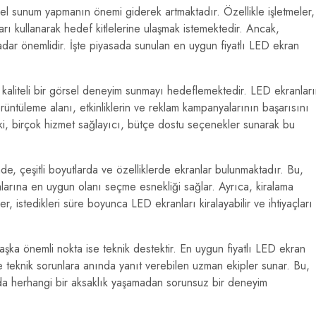
sel sunum yapmanın önemi giderek artmaktadır. Özellikle işletmeler,
nları kullanarak hedef kitlelerine ulaşmak istemektedir. Ancak,
 kadar önemlidir. İşte piyasada sunulan en uygun fiyatlı LED ekran
k kaliteli bir görsel deneyim sunmayı hedeflemektedir. LED ekranlar
rüntüleme alanı, etkinliklerin ve reklam kampanyalarının başarısını
ki, birçok hizmet sağlayıcı, bütçe dostu seçenekler sunarak bu
de, çeşitli boyutlarda ve özelliklerde ekranlar bulunmaktadır. Bu,
alarına en uygun olanı seçme esnekliği sağlar. Ayrıca, kiralama
r, istedikleri süre boyunca LED ekranları kiralayabilir ve ihtiyaçları
şka önemli nokta ise teknik destektir. En uygun fiyatlı LED ekran
ine teknik sorunlara anında yanıt verebilen uzman ekipler sunar. Bu,
ında herhangi bir aksaklık yaşamadan sorunsuz bir deneyim