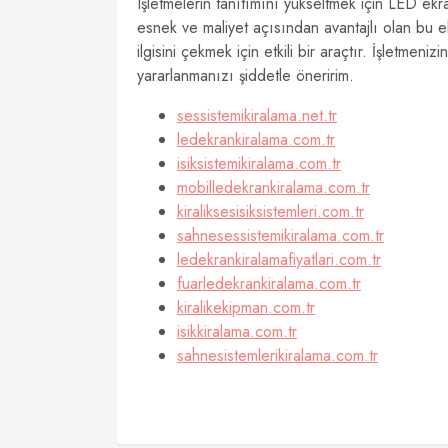
Işletmelerin tanıtımını yükseltmek için LED ekr
esnek ve maliyet açısından avantajlı olan bu ek
ilgisini çekmek için etkili bir araçtır. İşletme
yararlanmanızı şiddetle öneririm.
sessistemikiralama.net.tr
ledekrankiralama.com.tr
isiksistemikiralama.com.tr
mobilledekrankiralama.com.tr
kiraliksesisiksistemleri.com.tr
sahnesessistemikiralama.com.tr
ledekrankiralamafiyatlari.com.tr
fuarledekrankiralama.com.tr
kiralikekipman.com.tr
isikkiralama.com.tr
sahnesistemlerikiralama.com.tr