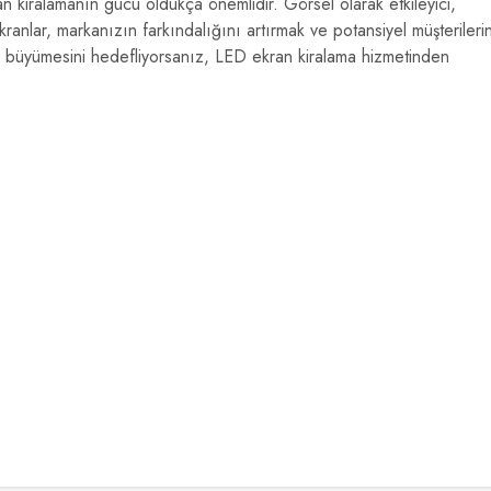
an kiralamanın gücü oldukça önemlidir. Görsel olarak etkileyici,
ranlar, markanızın farkındalığını artırmak ve potansiyel müşterileri
nizin büyümesini hedefliyorsanız, LED ekran kiralama hizmetinden