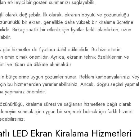
n etkileyici bir gösteri sunmanızı sağlayabilir.
ğlı olarak değişebilir. İlk olarak, ekranın boyutu ve çözünürlüğü
nürlüklü bir ekran, genellikle daha yüksek bir kiralama ücretine
ir. Birkaç saatlik bir etkinlik için fiyatlar farklı olabilirken, uzun
abilir.
 gibi hizmetler de fiyatlara dahil edilmelidir. Bu hizmetlerin
 emin olmak önemlidir. Ayrıca, ekranın teknik özelliklerinin ve
mi ve itibarı da dikkate alınmalıdır.
arın bütçelerine uygun çözümler sunar. Reklam kampanyalarınızı ve
k için bu hizmetlerden yararlanabilirsiniz. Ancak, doğru seçimi yapma
rma yapmanız önemlidir.
çözünürlüğü, kiralama süresi ve sağlanan hizmetlere bağlı olarak
l deneyim sunmak için uygun bir seçenek bulmak için farklı hizmet
edebilirsiniz.
tlı LED Ekran Kiralama Hizmetleri