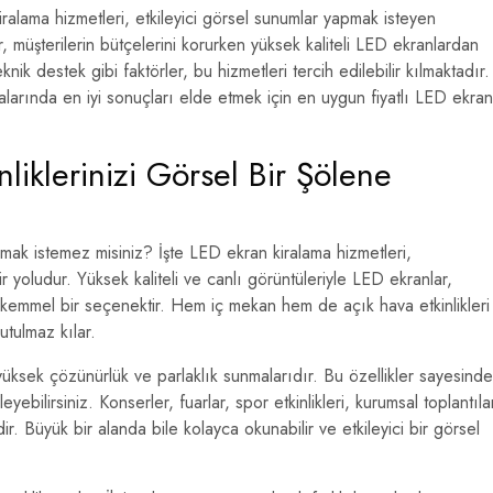
ralama hizmetleri, etkileyici görsel sunumlar yapmak isteyen
er, müşterilerin bütçelerini korurken yüksek kaliteli LED ekranlardan
eknik destek gibi faktörler, bu hizmetleri tercih edilebilir kılmaktadır.
alarında en iyi sonuçları elde etmek için en uygun fiyatlı LED ekran
liklerinizi Görsel Bir Şölene
unmak istemez misiniz? İşte LED ekran kiralama hizmetleri,
ir yoludur. Yüksek kaliteli ve canlı görüntüleriyle LED ekranlar,
 mükemmel bir seçenektir. Hem iç mekan hem de açık hava etkinlikleri
nutulmaz kılar.
yüksek çözünürlük ve parlaklık sunmalarıdır. Bu özellikler sayesinde
leyebilirsiniz. Konserler, fuarlar, spor etkinlikleri, kurumsal toplantıla
ir. Büyük bir alanda bile kolayca okunabilir ve etkileyici bir görsel