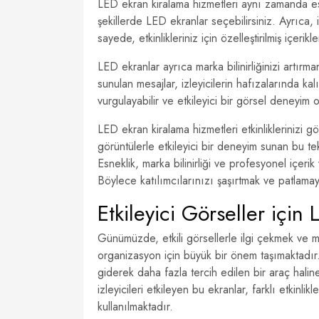
LED ekran kiralama hizmetleri aynı zamanda esn
şekillerde LED ekranlar seçebilirsiniz. Ayrıca,
sayede, etkinlikleriniz için özelleştirilmiş içerikl
LED ekranlar ayrıca marka bilinirliğinizi artırm
sunulan mesajlar, izleyicilerin hafızalarında kal
vurgulayabilir ve etkileyici bir görsel deneyim ol
LED ekran kiralama hizmetleri etkinliklerinizi g
görüntülerle etkileyici bir deneyim sunan bu tekno
Esneklik, marka bilinirliği ve profesyonel içerik
Böylece katılımcılarınızı şaşırtmak ve patlamay
Etkileyici Görseller içi
Günümüzde, etkili görsellerle ilgi çekmek ve me
organizasyon için büyük bir önem taşımaktadır
giderek daha fazla tercih edilen bir araç haline
izleyicileri etkileyen bu ekranlar, farklı etki
kullanılmaktadır.