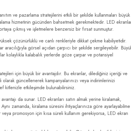
ıtım ve pazarlama stratejilerini etkili bir şekilde kullanmaları büyük
ralama hizmetinin gücünden bahsetmek gerekmektedir. LED ekranlar
k ortaya çıkmış ve işletmelere benzersiz bir fırsat sunmuştur.
üksek çözünürlüklü ve canlı renkleriyle dikkat çekme kabiliyetidir.
lar aracılığıyla görsel açıdan çarpıcı bir şekilde sergileyebilir. Büyü
lar kolaylıkla kalabalık yerlerde göze çarpar ve potansiyel
ejileri için büyük bir avantajdır. Bu ekranlar, dilediğiniz içeriği ve
i olarak güncellenerek kampanyalarınızı veya indirimlerinizi
def kitlenizle etkileşimde bulunabilirsiniz.
 avantajı da sunar. LED ekranları satın almak yerine kiralamak,
. Aynı zamanda, kiralama süresini ihtiyaçlarınıza göre ayarlayabilme
 fuar veya promosyon için kısa süreli kullanım gerekiyorsa, LED ekran