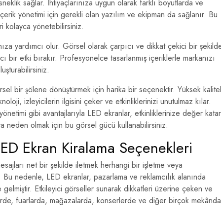
eklik sağlar. İhtiyaçlarınıza uygun olarak farklı boyutlarda ve
 içerik yönetimi için gerekli olan yazılım ve ekipman da sağlanır. Bu
eri kolayca yönetebilirsiniz.
anıza yardımcı olur. Görsel olarak çarpıcı ve dikkat çekici bir şekild
ıcı bir etki bırakır. Profesyonelce tasarlanmış içeriklerle markanızı
uşturabilirsiniz.
örsel bir şölene dönüştürmek için harika bir seçenektir. Yüksek kalitel
loji, izleyicilerin ilgisini çeker ve etkinliklerinizi unutulmaz kılar.
 yönetimi gibi avantajlarıyla LED ekranlar, etkinliklerinize değer katar
a neden olmak için bu görsel gücü kullanabilirsiniz.
n LED Ekran Kiralama Seçenekleri
sajları net bir şekilde iletmek herhangi bir işletme veya
. Bu nedenle, LED ekranlar, pazarlama ve reklamcılık alanında
 gelmiştir. Etkileyici görseller sunarak dikkatleri üzerine çeken ve
nliklerde, fuarlarda, mağazalarda, konserlerde ve diğer birçok mekânda