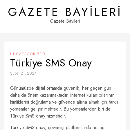
Skip
GAZETE BAYILERI
to
content
Gazete Bayileri
UNCATEGORIZED
Türkiye SMS Onay
Şubat 21, 2024
Günümüzde dijital ortamda güvenlik, her geçen gün
daha da önem kazanmaktadır. İnternet kullanıcılarının
kimliklerini doğrulama ve güvence altına almak için farklı
yöntemler geliştirilmektedir. Bu yöntemlerden biri de
Türkiye SMS onay hizmetidir.
Türkiye SMS onay, çevrimiçi platformlarda hesap