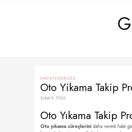
Skip
to
G
content
UNCATEGORIZED
Oto Yikama Takip Pro
Şubat 9, 2026
Oto Yıkama Takip Pro
Oto yıkama süreçlerini
daha verimli hale get