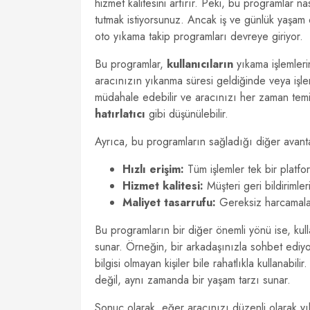
hizmet kalitesini artırır. Peki, bu programlar 
tutmak istiyorsunuz. Ancak iş ve günlük yaşa
oto yıkama takip programları devreye giriyor.
Bu programlar,
kullanıcıların
yıkama işlemleri
aracınızın yıkanma süresi geldiğinde veya işl
müdahale edebilir ve aracınızı her zaman temiz
hatırlatıcı
gibi düşünülebilir.
Ayrıca, bu programların sağladığı diğer avanta
Hızlı erişim:
Tüm işlemler tek bir platfor
Hizmet kalitesi:
Müşteri geri bildirimleri
Maliyet tasarrufu:
Gereksiz harcamalar
Bu programların bir diğer önemli yönü ise, kull
sunar. Örneğin, bir arkadaşınızla sohbet ediyor
bilgisi olmayan kişiler bile rahatlıkla kullanab
değil, aynı zamanda bir yaşam tarzı sunar.
Sonuç olarak, eğer aracınızı düzenli olarak yı