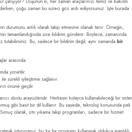
nasıl çalışıyor? Düşünün ki, her zaman araçlarınızı temiz ve bakımlı
m derken, çoğu zaman bu süreci göz ardı ediyorsunuz. İşte burada
nin durumunu anlık olarak takip etmesine olanak tanır. Örneğin,
emin tamamlandığında size bildirim gönderir. Böylece, zamanında
 tutabilirsiniz. Bu, sadece bir bildirim değil; aynı zamanda
bir
jlar arasında:
mda yönetilir.
 ile sürekli iyileştirme sağlanır.
ın önüne geçilir.
anıcı dostu arayüzleridir. Herkesin kolayca kullanabileceği bir sist
muş gibi basit bir dil kullanır. Bu sayede, teknoloji konusunda pek
ilir. Sonuç olarak, oto yıkama takip programları, sadece bir hizmet
katmak istiyorsanız, bu tür bir programı kullanmak oldukça mantıklı.