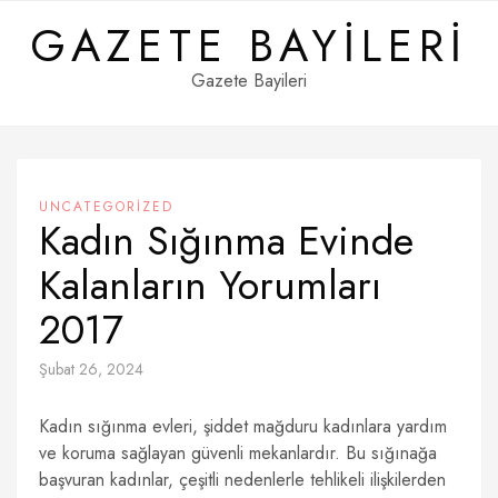
Skip
GAZETE BAYILERI
to
content
Gazete Bayileri
UNCATEGORIZED
Kadın Sığınma Evinde
Kalanların Yorumları
2017
Şubat 26, 2024
Kadın sığınma evleri, şiddet mağduru kadınlara yardım
ve koruma sağlayan güvenli mekanlardır. Bu sığınağa
başvuran kadınlar, çeşitli nedenlerle tehlikeli ilişkilerden